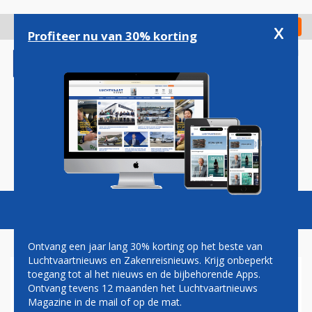
Overslaan
en
x
Digitaal Magazine
Registreer
Check in
naar
Profiteer nu van 30% korting
de
inhoud
gaan
Magazine
Podcasts
Vacatures
Toggl
naviga
Ontvang een jaar lang 30% korting op het beste van
Luchtvaartnieuws en Zakenreisnieuws. Krijg onbeperkt
toegang tot al het nieuws en de bijbehorende Apps.
JETFUEL
Ontvang tevens 12 maanden het Luchtvaartnieuws
Magazine in de mail of op de mat.