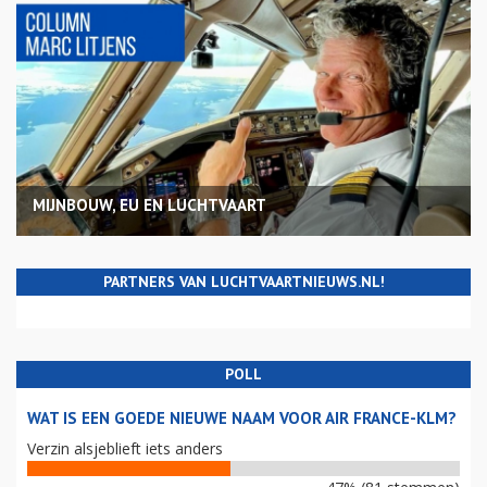
MIJNBOUW, EU EN LUCHTVAART
PARTNERS VAN LUCHTVAARTNIEUWS.NL!
POLL
WAT IS EEN GOEDE NIEUWE NAAM VOOR AIR FRANCE-KLM?
Verzin alsjeblieft iets anders