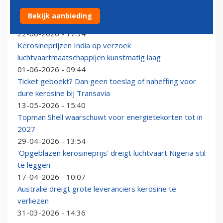
Prijs kerosine daalt hard en nadert niveau van vóór de
Bekijk aanbieding
Iran oorlog
22-06-2026 - 17:34
Kerosineprijzen India op verzoek
luchtvaartmaatschappijen kunstmatig laag
01-06-2026 - 09:44
Ticket geboekt? Dan geen toeslag of naheffing voor
dure kerosine bij Transavia
13-05-2026 - 15:40
Topman Shell waarschuwt voor energietekorten tot in
2027
29-04-2026 - 13:54
'Opgeblazen kerosineprijs' dreigt luchtvaart Nigeria stil
te leggen
17-04-2026 - 10:07
Australië dreigt grote leveranciers kerosine te
verliezen
31-03-2026 - 14:36