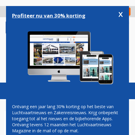
Overslaan
en
x
Digitaal Magazine
Registreer
Check in
naar
Profiteer nu van 30% korting
de
inhoud
gaan
Magazine
Podcasts
Vacatures
Toggl
naviga
Ontvang een jaar lang 30% korting op het beste van
Luchtvaartnieuws en Zakenreisnieuws. Krijg onbeperkt
toegang tot al het nieuws en de bijbehorende Apps.
KOERS
Ontvang tevens 12 maanden het Luchtvaartnieuws
Magazine in de mail of op de mat.