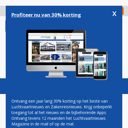
Overslaan
en
x
Digitaal Magazine
Registreer
Check in
naar
Profiteer nu van 30% korting
de
inhoud
gaan
Magazine
Podcasts
Vacatures
Toggl
naviga
Ontvang een jaar lang 30% korting op het beste van
Luchtvaartnieuws en Zakenreisnieuws. Krijg onbeperkt
toegang tot al het nieuws en de bijbehorende Apps.
LAM
Ontvang tevens 12 maanden het Luchtvaartnieuws
Magazine in de mail of op de mat.