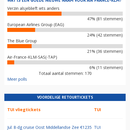
WAT IS EEN GOEDE NIEUWE NAAM VOOR AIR FRANCE-KLM?
Verzin alsjeblieft iets anders
47% (81 stemmen)
European Airlines Group (EAG)
24% (42 stemmen)
The Blue Group
21% (36 stemmen)
Air-France-KLM-SAS(-TAP)
6% (11 stemmen)
Totaal aantal stemmen: 170
Meer polls
VOORDELIGE RETOURTICKETS
TUI vliegtickets
TUI
Jul: 8-dg cruise Oost Middellandse Zee €1235
TUI