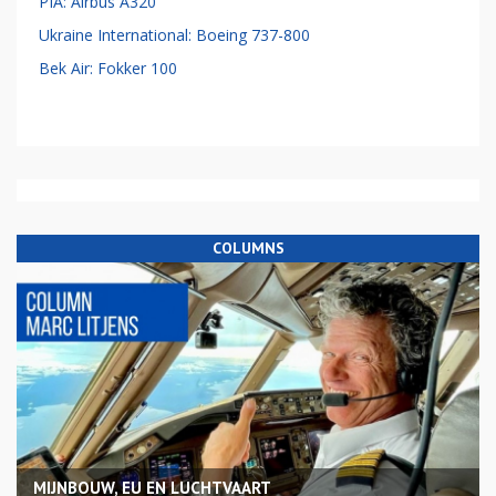
PIA: Airbus A320
Ukraine International: Boeing 737-800
Bek Air: Fokker 100
COLUMNS
MIJNBOUW, EU EN LUCHTVAART