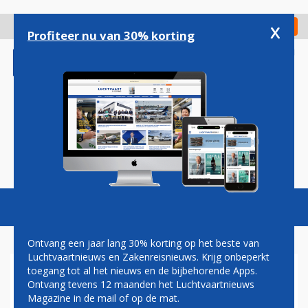
Overslaan
en
x
Digitaal Magazine
Registreer
Check in
naar
Profiteer nu van 30% korting
de
inhoud
gaan
Magazine
Podcasts
Vacatures
Toggl
naviga
Ontvang een jaar lang 30% korting op het beste van
Luchtvaartnieuws en Zakenreisnieuws. Krijg onbeperkt
toegang tot al het nieuws en de bijbehorende Apps.
LAM
Ontvang tevens 12 maanden het Luchtvaartnieuws
Magazine in de mail of op de mat.