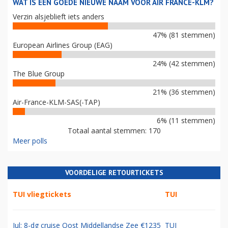
WAT IS EEN GOEDE NIEUWE NAAM VOOR AIR FRANCE-KLM?
Verzin alsjeblieft iets anders
47% (81 stemmen)
European Airlines Group (EAG)
24% (42 stemmen)
The Blue Group
21% (36 stemmen)
Air-France-KLM-SAS(-TAP)
6% (11 stemmen)
Totaal aantal stemmen: 170
Meer polls
VOORDELIGE RETOURTICKETS
TUI vliegtickets
TUI
Jul: 8-dg cruise Oost Middellandse Zee €1235
TUI