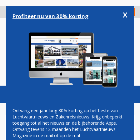
Overslaan
en
x
Digitaal Magazine
Registreer
Check in
naar
Profiteer nu van 30% korting
de
inhoud
gaan
Magazine
Podcasts
Vacatures
Toggl
naviga
Ontvang een jaar lang 30% korting op het beste van
Luchtvaartnieuws en Zakenreisnieuws. Krijg onbeperkt
toegang tot al het nieuws en de bijbehorende Apps.
MILIEU
Ontvang tevens 12 maanden het Luchtvaartnieuws
Magazine in de mail of op de mat.