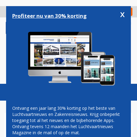
Overslaan
en
x
Digitaal Magazine
Registreer
Check in
naar
Profiteer nu van 30% korting
de
inhoud
gaan
Magazine
Podcasts
Vacatures
Toggl
naviga
Ontvang een jaar lang 30% korting op het beste van
Luchtvaartnieuws en Zakenreisnieuws. Krijg onbeperkt
toegang tot al het nieuws en de bijbehorende Apps.
MONTREAL
Ontvang tevens 12 maanden het Luchtvaartnieuws
Magazine in de mail of op de mat.