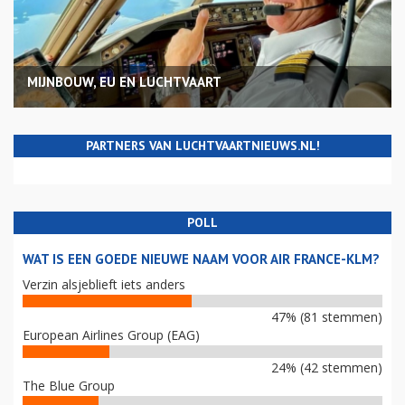
MIJNBOUW, EU EN LUCHTVAART
PARTNERS VAN LUCHTVAARTNIEUWS.NL!
POLL
WAT IS EEN GOEDE NIEUWE NAAM VOOR AIR FRANCE-KLM?
Verzin alsjeblieft iets anders
47% (81 stemmen)
European Airlines Group (EAG)
24% (42 stemmen)
The Blue Group