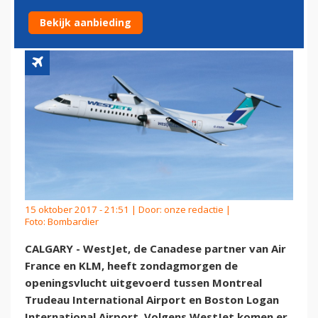
BOSTON
Bekijk aanbieding
15 oktober 2017 - 21:51 | Door:
onze redactie
|
Foto: Bombardier
CALGARY - WestJet, de Canadese partner van Air
France en KLM, heeft zondagmorgen de
openingsvlucht uitgevoerd tussen Montreal
Trudeau International Airport en Boston Logan
International Airport. Volgens WestJet komen er