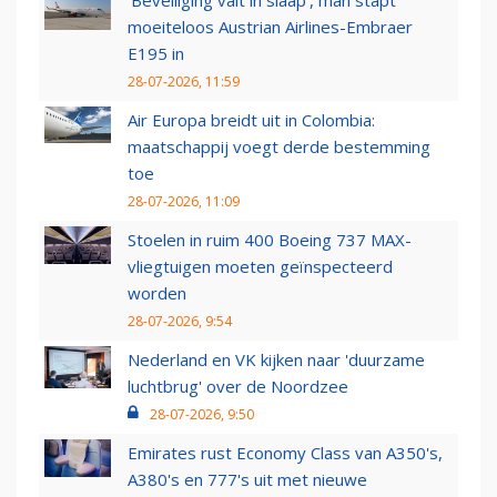
‘Beveiliging valt in slaap’, man stapt
moeiteloos Austrian Airlines-Embraer
E195 in
28-07-2026, 11:59
Air Europa breidt uit in Colombia:
maatschappij voegt derde bestemming
toe
28-07-2026, 11:09
Stoelen in ruim 400 Boeing 737 MAX-
vliegtuigen moeten geïnspecteerd
worden
28-07-2026, 9:54
Nederland en VK kijken naar 'duurzame
luchtbrug' over de Noordzee
28-07-2026, 9:50
Emirates rust Economy Class van A350's,
A380's en 777's uit met nieuwe