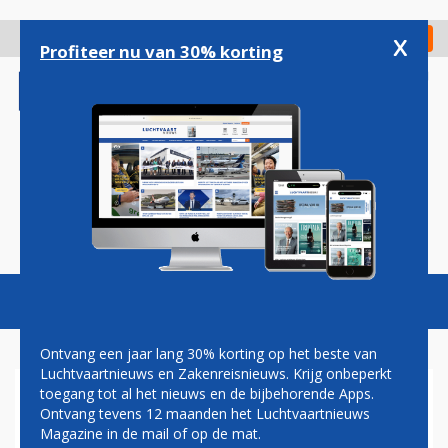
Overslaan
en
x
Digitaal Magazine
Registreer
Check in
naar
Profiteer nu van 30% korting
de
inhoud
gaan
Magazine
Podcasts
Vacatures
Toggl
naviga
Ontvang een jaar lang 30% korting op het beste van
Luchtvaartnieuws en Zakenreisnieuws. Krijg onbeperkt
toegang tot al het nieuws en de bijbehorende Apps.
WESTJET START VLUCHTEN
Ontvang tevens 12 maanden het Luchtvaartnieuws
TUSSEN MONTREAL EN
Magazine in de mail of op de mat.