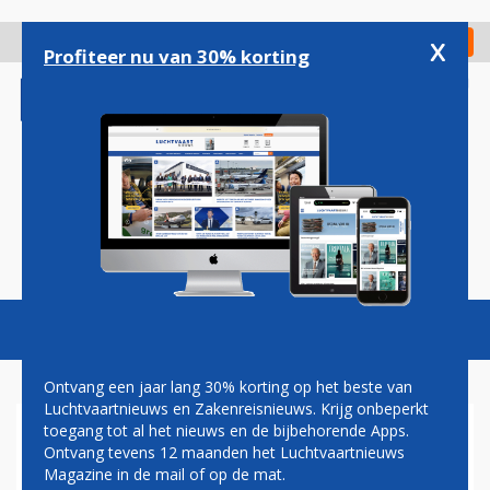
Overslaan
en
x
Digitaal Magazine
Registreer
Check in
naar
Profiteer nu van 30% korting
de
inhoud
gaan
Magazine
Podcasts
Vacatures
Toggl
naviga
Ontvang een jaar lang 30% korting op het beste van
Luchtvaartnieuws en Zakenreisnieuws. Krijg onbeperkt
toegang tot al het nieuws en de bijbehorende Apps.
ICELANDAIR GESTART MET
Ontvang tevens 12 maanden het Luchtvaartnieuws
NIEUWE ROUTE NAAR
Magazine in de mail of op de mat.