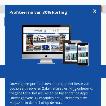
Overslaan
en
x
Digitaal Magazine
Registreer
Check in
naar
Profiteer nu van 30% korting
de
inhoud
gaan
Magazine
Podcasts
Vacatures
Toggl
naviga
Ontvang een jaar lang 30% korting op het beste van
Luchtvaartnieuws en Zakenreisnieuws. Krijg onbeperkt
toegang tot al het nieuws en de bijbehorende Apps.
LANDEN AKKOORD MET
Ontvang tevens 12 maanden het Luchtvaartnieuws
EMISSIEPLAN ICAO
Magazine in de mail of op de mat.