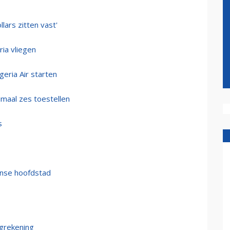
llars zitten vast'
ia vliegen
geria Air starten
maal zes toestellen
s
anse hoofdstad
igrekening