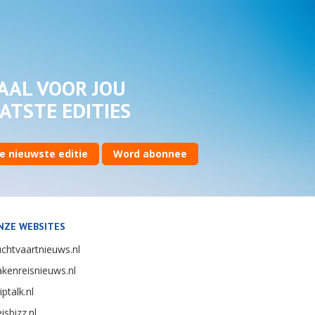
AAL VOOR JOU
ATSTE EDITIES
e nieuwste editie
Word abonnee
NZE WEBSITES
chtvaartnieuws.nl
kenreisnieuws.nl
iptalk.nl
isbizz.nl