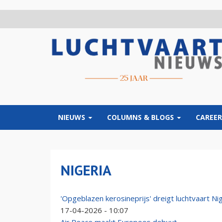
Overslaan
en
naar
de
inhoud
gaan
NIEUWS
COLUMNS & BLOGS
CAREER
NIGERIA
'Opgeblazen kerosineprijs' dreigt luchtvaart Nig
17-04-2026 - 10:07