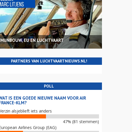
MIJNBOUW, EU EN LUCHTVAART
PARTNERS VAN LUCHTVAARTNIEUWS.NL!
POLL
WAT IS EEN GOEDE NIEUWE NAAM VOOR AIR
FRANCE-KLM?
Verzin alsjeblieft iets anders
47% (81 stemmen)
European Airlines Group (EAG)