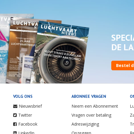
SPECI
DE LA
Bestel d
VOLG ONS
ABONNEE VRAGEN
O
Nieuwsbrief
Neem een Abonnement
Lu
Twitter
Vragen over betaling
Za
Facebook
Adreswijziging
Tr
LinkedIn
Opzeggen
Re