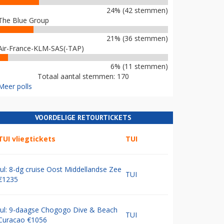
24% (42 stemmen)
The Blue Group
21% (36 stemmen)
Air-France-KLM-SAS(-TAP)
6% (11 stemmen)
Totaal aantal stemmen: 170
Meer polls
VOORDELIGE RETOURTICKETS
TUI vliegtickets
TUI
Jul: 8-dg cruise Oost Middellandse Zee
TUI
€1235
Jul: 9-daagse Chogogo Dive & Beach
TUI
Curacao €1056