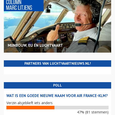
MIJNBOUW, EU EN LUCHTVAART
PARTNERS VAN LUCHTVAARTNIEUWS.NL!
POLL
WAT IS EEN GOEDE NIEUWE NAAM VOOR AIR FRANCE-KLM?
Verzin alsjeblieft iets anders
47% (81 stemmen)