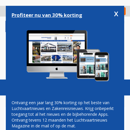
Overslaan
en
x
Digitaal Magazine
Registreer
Check in
naar
Profiteer nu van 30% korting
de
inhoud
gaan
Magazine
Podcasts
Vacatures
Toggl
naviga
Ontvang een jaar lang 30% korting op het beste van
Luchtvaartnieuws en Zakenreisnieuws. Krijg onbeperkt
toegang tot al het nieuws en de bijbehorende Apps.
OORLOGM MIDDEN-OOSTEN
Ontvang tevens 12 maanden het Luchtvaartnieuws
Magazine in de mail of op de mat.