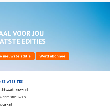
AAL VOOR JOU
ATSTE EDITIES
e nieuwste editie
Word abonnee
NZE WEBSITES
chtvaartnieuws.nl
kenreisnieuws.nl
iptalk.nl