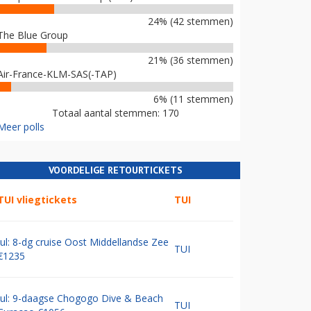
24% (42 stemmen)
The Blue Group
21% (36 stemmen)
Air-France-KLM-SAS(-TAP)
6% (11 stemmen)
Totaal aantal stemmen: 170
Meer polls
VOORDELIGE RETOURTICKETS
TUI vliegtickets
TUI
Jul: 8-dg cruise Oost Middellandse Zee
TUI
€1235
Jul: 9-daagse Chogogo Dive & Beach
TUI