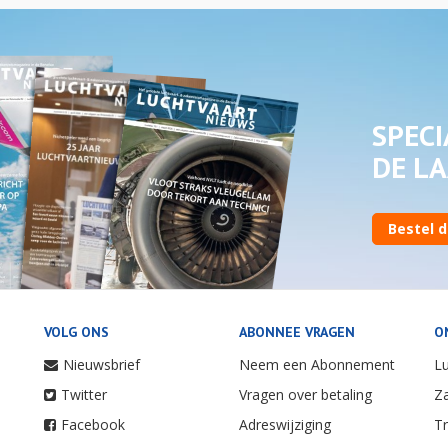
SPECI
DE LA
Bestel d
VOLG ONS
ABONNEE VRAGEN
O
Nieuwsbrief
Neem een Abonnement
Lu
Twitter
Vragen over betaling
Za
Facebook
Adreswijziging
Tr