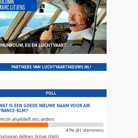
MIJNBOUW, EU EN LUCHTVAART
PARTNERS VAN LUCHTVAARTNIEUWS.NL!
POLL
WAT IS EEN GOEDE NIEUWE NAAM VOOR AIR
FRANCE-KLM?
Verzin alsjeblieft iets anders
47% (81 stemmen)
European Airlines Group (EAG)