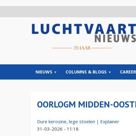
Overslaan
en
naar
de
inhoud
gaan
NIEUWS
COLUMNS & BLOGS
CAREER
OORLOGM MIDDEN-OOST
Dure kerosine, lege stoelen | Explainer
31-03-2026 - 11:18