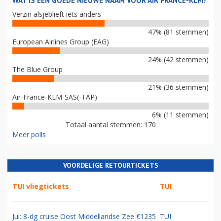
WAT IS EEN GOEDE NIEUWE NAAM VOOR AIR FRANCE-KLM?
Verzin alsjeblieft iets anders
47% (81 stemmen)
European Airlines Group (EAG)
24% (42 stemmen)
The Blue Group
21% (36 stemmen)
Air-France-KLM-SAS(-TAP)
6% (11 stemmen)
Totaal aantal stemmen: 170
Meer polls
VOORDELIGE RETOURTICKETS
TUI vliegtickets
TUI
Jul: 8-dg cruise Oost Middellandse Zee €1235
TUI