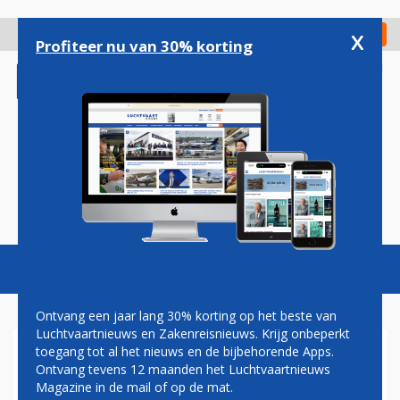
Overslaan
en
x
Digitaal Magazine
Registreer
Check in
naar
Profiteer nu van 30% korting
de
inhoud
gaan
Magazine
Podcasts
Vacatures
Toggl
naviga
Ontvang een jaar lang 30% korting op het beste van
Luchtvaartnieuws en Zakenreisnieuws. Krijg onbeperkt
toegang tot al het nieuws en de bijbehorende Apps.
OORLOGM MIDDEN-OOSTEN
Ontvang tevens 12 maanden het Luchtvaartnieuws
Magazine in de mail of op de mat.