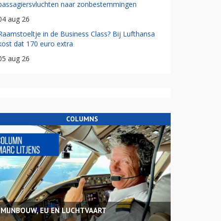
passagiersvluchten naar zonbestemmingen
04 aug 26
Raamstoeltje in de Business Class? Bij Lufthansa
kost dat 170 euro extra
05 aug 26
COLUMNS
MIJNBOUW, EU EN LUCHTVAART