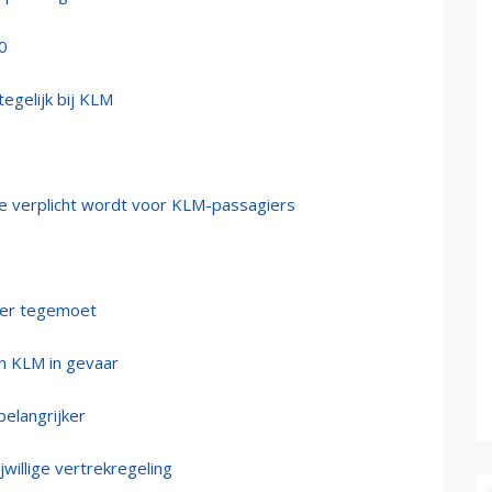
0
egelijk bij KLM
ie verplicht wordt voor KLM-passagiers
nter tegemoet
an KLM in gevaar
elangrijker
illige vertrekregeling