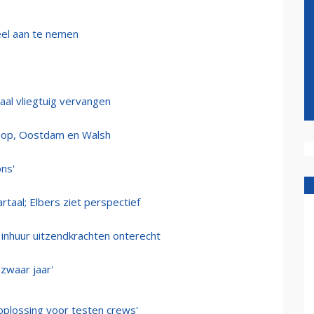
eel aan te nemen
aal vliegtuig vervangen
hop, Oostdam en Walsh
ons'
taal; Elbers ziet perspectief
inhuur uitzendkrachten onterecht
 zwaar jaar'
 oplossing voor testen crews'