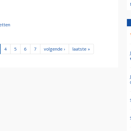
zetten
4
5
6
7
volgende ›
laatste »