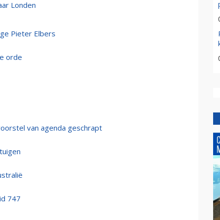
aar Londen
ge Pieter Elbers
de orde
oorstel van agenda geschrapt
tuigen
stralië
eid 747