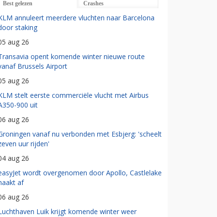
Best gelezen
Crashes
KLM annuleert meerdere vluchten naar Barcelona
door staking
05 aug 26
Transavia opent komende winter nieuwe route
vanaf Brussels Airport
05 aug 26
KLM stelt eerste commerciële vlucht met Airbus
A350-900 uit
06 aug 26
Groningen vanaf nu verbonden met Esbjerg: 'scheelt
zeven uur rijden'
04 aug 26
easyJet wordt overgenomen door Apollo, Castlelake
haakt af
06 aug 26
Luchthaven Luik krijgt komende winter weer