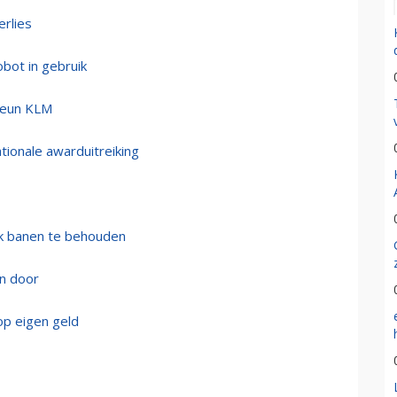
rlies
bot in gebruik
teun KLM
ationale awarduitreiking
jk banen te behouden
on door
op eigen geld