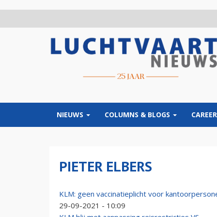
Overslaan
en
naar
de
inhoud
gaan
NIEUWS
COLUMNS & BLOGS
CAREER
PIETER ELBERS
KLM: geen vaccinatieplicht voor kantoorperson
29-09-2021 - 10:09