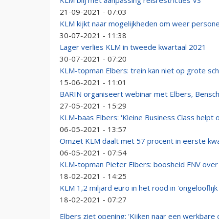
KLM blij met aanpassing reisrestricties VS
21-09-2021 - 07:03
KLM kijkt naar mogelijkheden om weer person
30-07-2021 - 11:38
Lager verlies KLM in tweede kwartaal 2021
30-07-2021 - 07:20
KLM-topman Elbers: trein kan niet op grote sch
15-06-2021 - 11:01
BARIN organiseert webinar met Elbers, Bensc
27-05-2021 - 15:29
KLM-baas Elbers: 'Kleine Business Class helpt 
06-05-2021 - 13:57
Omzet KLM daalt met 57 procent in eerste kwar
06-05-2021 - 07:54
KLM-topman Pieter Elbers: boosheid FNV over 
18-02-2021 - 14:25
KLM 1,2 miljard euro in het rood in 'ongelooflijk
18-02-2021 - 07:27
Elbers ziet opening: 'Kijken naar een werkbare