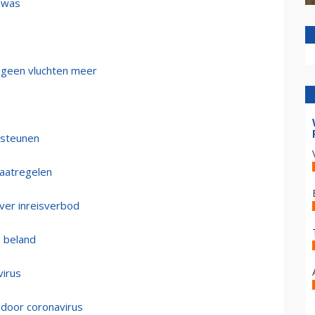
n was
geen vluchten meer
ersteunen
maatregelen
ver inreisverbod
e beland
virus
 door coronavirus