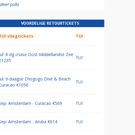
Meer polls
VOORDELIGE RETOURTICKETS
TUI vliegtickets
TUI
Jul: 8-dg cruise Oost Middellandse Zee
TUI
€1235
Jul: 9-daagse Chogogo Dive & Beach
TUI
Curacao €1056
Sep: Amsterdam - Curacao €569
TUI
Sep: Amsterdam - Aruba €614
TUI