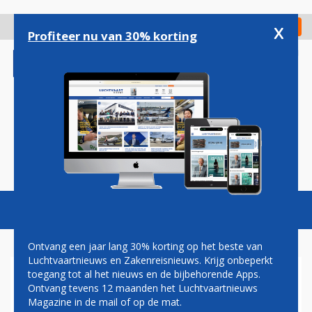
Overslaan
en
x
Digitaal Magazine
Registreer
Check in
naar
Profiteer nu van 30% korting
de
inhoud
gaan
Magazine
Podcasts
Vacatures
Toggl
naviga
Ontvang een jaar lang 30% korting op het beste van
Luchtvaartnieuws en Zakenreisnieuws. Krijg onbeperkt
toegang tot al het nieuws en de bijbehorende Apps.
PREMIUM COMFORT
Ontvang tevens 12 maanden het Luchtvaartnieuws
Magazine in de mail of op de mat.