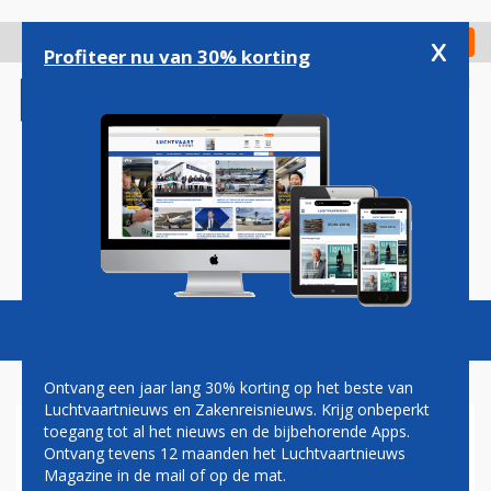
Overslaan
en
x
Digitaal Magazine
Registreer
Check in
naar
Profiteer nu van 30% korting
de
inhoud
gaan
Magazine
Podcasts
Vacatures
Toggl
naviga
Ontvang een jaar lang 30% korting op het beste van
Luchtvaartnieuws en Zakenreisnieuws. Krijg onbeperkt
toegang tot al het nieuws en de bijbehorende Apps.
PROVIDENCE
Ontvang tevens 12 maanden het Luchtvaartnieuws
Magazine in de mail of op de mat.