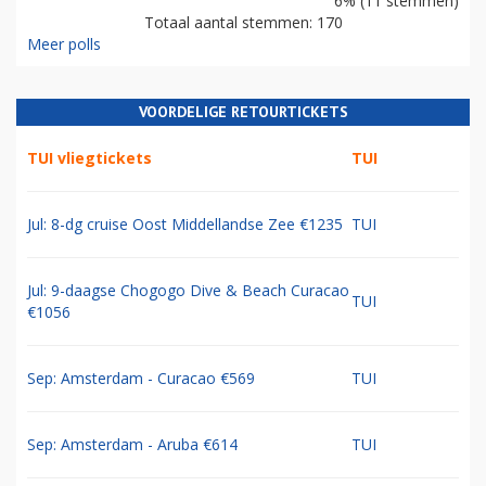
6% (11 stemmen)
Totaal aantal stemmen: 170
Meer polls
VOORDELIGE RETOURTICKETS
TUI vliegtickets
TUI
Jul: 8-dg cruise Oost Middellandse Zee €1235
TUI
Jul: 9-daagse Chogogo Dive & Beach Curacao
TUI
€1056
Sep: Amsterdam - Curacao €569
TUI
Sep: Amsterdam - Aruba €614
TUI