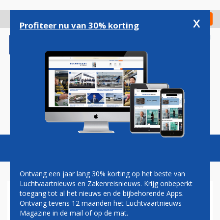
Overslaan
en
x
Digitaal Magazine
Registreer
Check in
naar
Profiteer nu van 30% korting
de
inhoud
gaan
Magazine
Podcasts
Vacatures
Toggl
naviga
Ontvang een jaar lang 30% korting op het beste van
Luchtvaartnieuws en Zakenreisnieuws. Krijg onbeperkt
toegang tot al het nieuws en de bijbehorende Apps.
ROB JETTEN
Ontvang tevens 12 maanden het Luchtvaartnieuws
Magazine in de mail of op de mat.