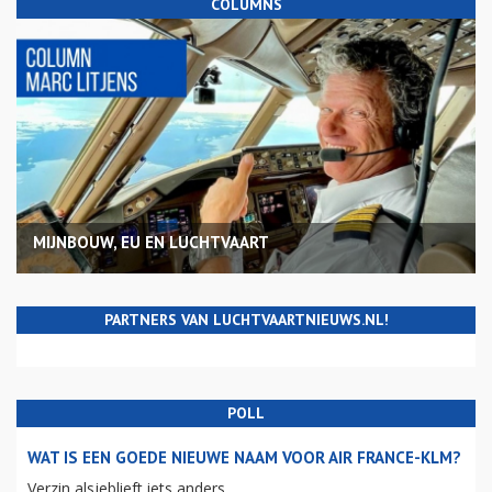
COLUMNS
MIJNBOUW, EU EN LUCHTVAART
PARTNERS VAN LUCHTVAARTNIEUWS.NL!
POLL
WAT IS EEN GOEDE NIEUWE NAAM VOOR AIR FRANCE-KLM?
Verzin alsjeblieft iets anders