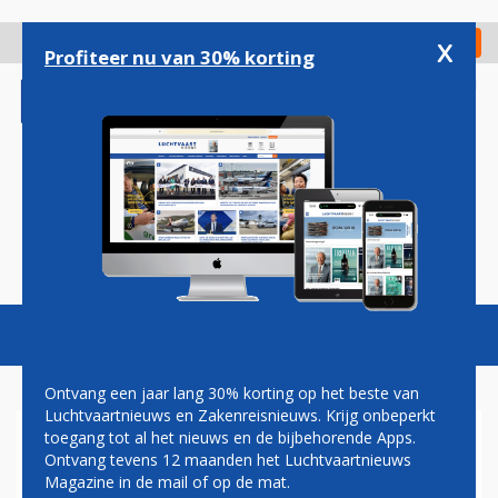
Overslaan
en
x
Digitaal Magazine
Registreer
Check in
naar
Profiteer nu van 30% korting
de
inhoud
gaan
Magazine
Podcasts
Vacatures
Toggl
naviga
Ontvang een jaar lang 30% korting op het beste van
Luchtvaartnieuws en Zakenreisnieuws. Krijg onbeperkt
toegang tot al het nieuws en de bijbehorende Apps.
SAUDIA
Ontvang tevens 12 maanden het Luchtvaartnieuws
Magazine in de mail of op de mat.