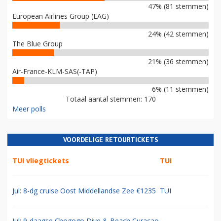
47% (81 stemmen)
European Airlines Group (EAG)
24% (42 stemmen)
The Blue Group
21% (36 stemmen)
Air-France-KLM-SAS(-TAP)
6% (11 stemmen)
Totaal aantal stemmen: 170
Meer polls
VOORDELIGE RETOURTICKETS
TUI vliegtickets
TUI
Jul: 8-dg cruise Oost Middellandse Zee €1235
TUI
Jul: 9-daagse Chogogo Dive & Beach Curacao