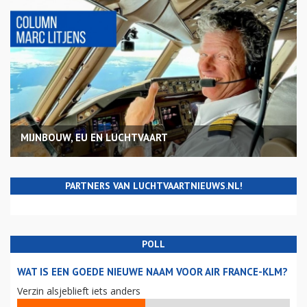
MIJNBOUW, EU EN LUCHTVAART
PARTNERS VAN LUCHTVAARTNIEUWS.NL!
POLL
WAT IS EEN GOEDE NIEUWE NAAM VOOR AIR FRANCE-KLM?
Verzin alsjeblieft iets anders