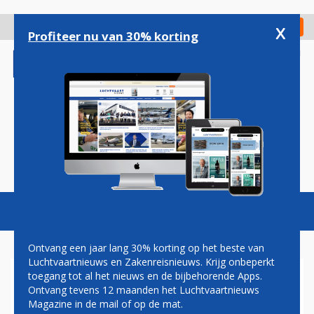
Overslaan
en
x
Digitaal Magazine
Registreer
Check in
naar
Profiteer nu van 30% korting
de
inhoud
gaan
Magazine
Podcasts
Vacatures
Toggl
naviga
Ontvang een jaar lang 30% korting op het beste van
Luchtvaartnieuws en Zakenreisnieuws. Krijg onbeperkt
toegang tot al het nieuws en de bijbehorende Apps.
JAAN ALBRECHT NIEUWE CEO
Ontvang tevens 12 maanden het Luchtvaartnieuws
SAUDIA
Magazine in de mail of op de mat.