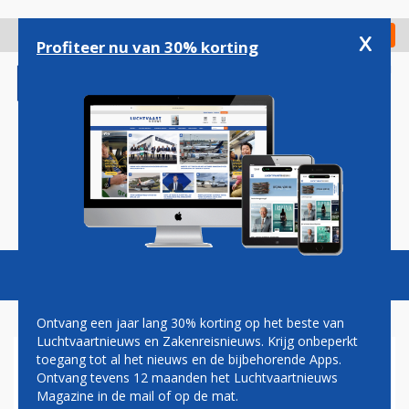
Overslaan
en
x
Digitaal Magazine
Registreer
Check in
naar
Profiteer nu van 30% korting
de
inhoud
gaan
Magazine
Podcasts
Vacatures
Toggl
naviga
Ontvang een jaar lang 30% korting op het beste van
Luchtvaartnieuws en Zakenreisnieuws. Krijg onbeperkt
toegang tot al het nieuws en de bijbehorende Apps.
SCHULDIG
Ontvang tevens 12 maanden het Luchtvaartnieuws
Magazine in de mail of op de mat.