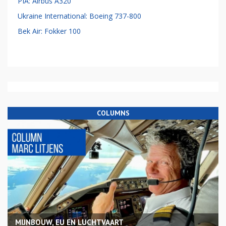
PIA: Airbus A320
Ukraine International: Boeing 737-800
Bek Air: Fokker 100
COLUMNS
MIJNBOUW, EU EN LUCHTVAART