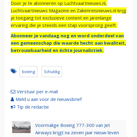
Door je te abonneren op Luchtvaartnieuws.nl,
Luchtvaartnieuws Magazine en Zakenreisnieuws.nl krijg
je toegang tot exclusieve content en jarenlange
ervaring die je steeds een stap voorsprong geeft.
Abonneer je vandaag nog en word onderdeel van
een gemeenschap die waarde hecht aan kwaliteit,
betrouwbaarheid en échte journalistiek.
boeing
Schuldig
Verstuur per e-mail
Meld u aan voor de nieuwsbrief
Tip de redactie
Voormalige Boeing 777-300 van Jet
Airways krijgt na zeven jaar nieuw leven