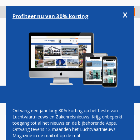
Overslaan
en
x
Digitaal Magazine
Registreer
Check in
naar
Profiteer nu van 30% korting
de
inhoud
gaan
Magazine
Podcasts
Vacatures
Toggl
naviga
Ontvang een jaar lang 30% korting op het beste van
Luchtvaartnieuws en Zakenreisnieuws. Krijg onbeperkt
toegang tot al het nieuws en de bijbehorende Apps.
BOEING PLEIT SCHULDIG AAN
Ontvang tevens 12 maanden het Luchtvaartnieuws
FRAUDE
Magazine in de mail of op de mat.