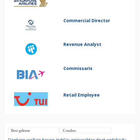
Commercial Director
Revenue Analyst
Commissaris
Retail Employee
Best gelezen
Crashes
Donkere wolken boven IndiGo: prijsvechter doet widebody-