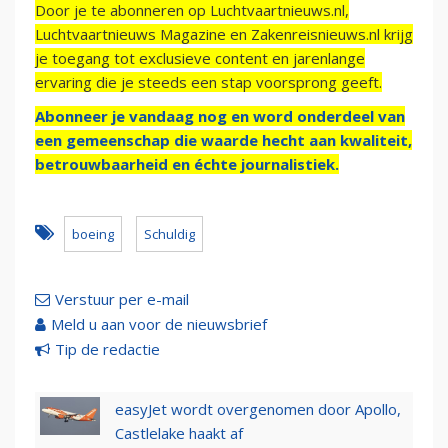
Door je te abonneren op Luchtvaartnieuws.nl,
Luchtvaartnieuws Magazine en Zakenreisnieuws.nl krijg
je toegang tot exclusieve content en jarenlange
ervaring die je steeds een stap voorsprong geeft.
Abonneer je vandaag nog en word onderdeel van
een gemeenschap die waarde hecht aan kwaliteit,
betrouwbaarheid en échte journalistiek.
boeing
Schuldig
Verstuur per e-mail
Meld u aan voor de nieuwsbrief
Tip de redactie
easyJet wordt overgenomen door Apollo,
Castlelake haakt af