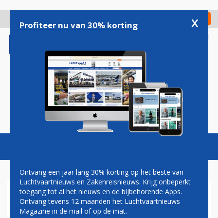
Overslaan
en
x
Digitaal Magazine
Registreer
Check in
naar
Profiteer nu van 30% korting
de
inhoud
gaan
Magazine
Podcasts
Vacatures
Toggl
naviga
Ontvang een jaar lang 30% korting op het beste van
Luchtvaartnieuws en Zakenreisnieuws. Krijg onbeperkt
toegang tot al het nieuws en de bijbehorende Apps.
BOEING PLEIT SCHULDIG AAN
Ontvang tevens 12 maanden het Luchtvaartnieuws
FRAUDE
Magazine in de mail of op de mat.