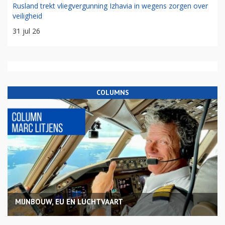
Rusland trekt vliegvergunning Izhavia in wegens zorgen over
veiligheid
31 jul 26
COLUMNS
MIJNBOUW, EU EN LUCHTVAART