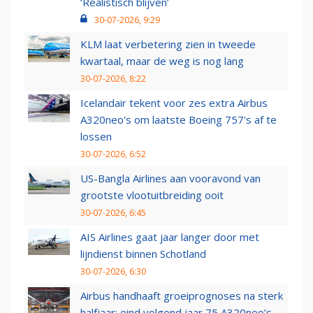
‘Realistisch blijven’
30-07-2026, 9:29
KLM laat verbetering zien in tweede
kwartaal, maar de weg is nog lang
30-07-2026, 8:22
Icelandair tekent voor zes extra Airbus
A320neo's om laatste Boeing 757's af te
lossen
30-07-2026, 6:52
US-Bangla Airlines aan vooravond van
grootste vlootuitbreiding ooit
30-07-2026, 6:45
AIS Airlines gaat jaar langer door met
lijndienst binnen Schotland
30-07-2026, 6:30
Airbus handhaaft groeiprognoses na sterk
halfjaar: eind volgend jaar 75 A320neo’s