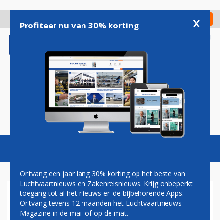
Overslaan
en
x
Digitaal Magazine
Registreer
Check in
naar
Profiteer nu van 30% korting
de
inhoud
gaan
Magazine
Podcasts
Vacatures
Toggl
naviga
Ontvang een jaar lang 30% korting op het beste van
Luchtvaartnieuws en Zakenreisnieuws. Krijg onbeperkt
toegang tot al het nieuws en de bijbehorende Apps.
SOUTHWEST
Ontvang tevens 12 maanden het Luchtvaartnieuws
Magazine in de mail of op de mat.