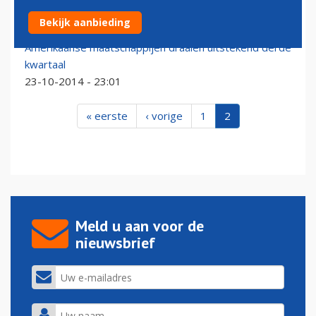
Vleugels twee vliegtuigen in aanvaring op LaGuardia
Bekijk aanbieding
23-12-2014 - 20:38
Amerikaanse maatschappijen draaien uitstekend derde
kwartaal
23-10-2014 - 23:01
« eerste
‹ vorige
1
2
Meld u aan voor de
nieuwsbrief