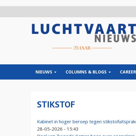
Overslaan
en
naar
de
inhoud
gaan
NIEUWS
COLUMNS & BLOGS
CAREER
STIKSTOF
Kabinet in hoger beroep tegen stikstofuitspra
28-05-2026 - 15:43