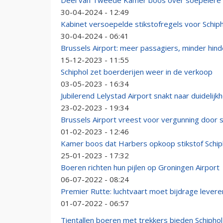
Deel van Tweede Kamer boos over soepelere st
30-04-2024 - 12:49
Kabinet versoepelde stikstofregels voor Schiph
30-04-2024 - 06:41
Brussels Airport: meer passagiers, minder hind
15-12-2023 - 11:55
Schiphol zet boerderijen weer in de verkoop
03-05-2023 - 16:34
Jubilerend Lelystad Airport snakt naar duidelijk
23-02-2023 - 19:34
Brussels Airport vreest voor vergunning door st
01-02-2023 - 12:46
Kamer boos dat Harbers opkoop stikstof Schip
25-01-2023 - 17:32
Boeren richten hun pijlen op Groningen Airport
06-07-2022 - 08:24
Premier Rutte: luchtvaart moet bijdrage levere
01-07-2022 - 06:57
Tientallen boeren met trekkers bieden Schiphol