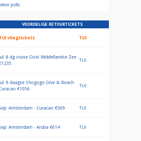
Meer polls
VOORDELIGE RETOURTICKETS
TUI vliegtickets
TUI
Jul: 8-dg cruise Oost Middellandse Zee
TUI
€1235
Jul: 9-daagse Chogogo Dive & Beach
TUI
Curacao €1056
Sep: Amsterdam - Curacao €569
TUI
Sep: Amsterdam - Aruba €614
TUI