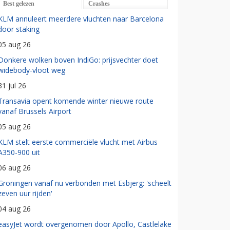
Best gelezen
Crashes
KLM annuleert meerdere vluchten naar Barcelona
door staking
05 aug 26
Donkere wolken boven IndiGo: prijsvechter doet
widebody-vloot weg
31 jul 26
Transavia opent komende winter nieuwe route
vanaf Brussels Airport
05 aug 26
KLM stelt eerste commerciële vlucht met Airbus
A350-900 uit
06 aug 26
Groningen vanaf nu verbonden met Esbjerg: 'scheelt
zeven uur rijden'
04 aug 26
easyJet wordt overgenomen door Apollo, Castlelake