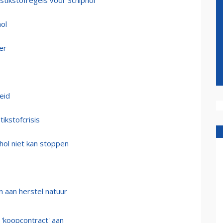
ikstofregels voor Schiphol
ol
er
heid
ikstofcrisis
hol niet kan stoppen
n aan herstel natuur
 'koopcontract' aan