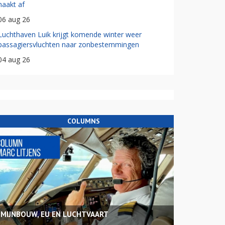
haakt af
06 aug 26
Luchthaven Luik krijgt komende winter weer
passagiersvluchten naar zonbestemmingen
04 aug 26
COLUMNS
MIJNBOUW, EU EN LUCHTVAART