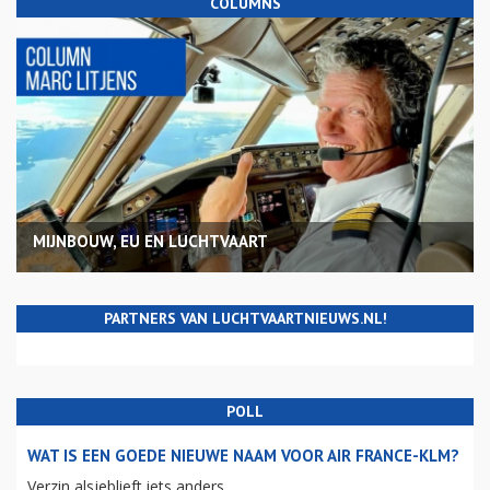
COLUMNS
MIJNBOUW, EU EN LUCHTVAART
PARTNERS VAN LUCHTVAARTNIEUWS.NL!
POLL
WAT IS EEN GOEDE NIEUWE NAAM VOOR AIR FRANCE-KLM?
Verzin alsjeblieft iets anders