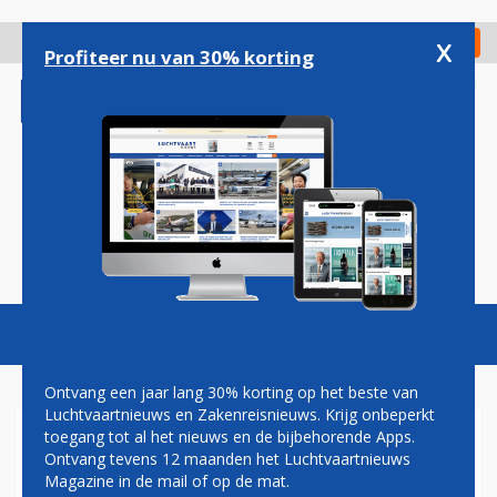
Overslaan
en
x
Digitaal Magazine
Registreer
Check in
naar
Profiteer nu van 30% korting
de
inhoud
gaan
Magazine
Podcasts
Vacatures
Toggl
naviga
Ontvang een jaar lang 30% korting op het beste van
Luchtvaartnieuws en Zakenreisnieuws. Krijg onbeperkt
toegang tot al het nieuws en de bijbehorende Apps.
TDA
Ontvang tevens 12 maanden het Luchtvaartnieuws
Magazine in de mail of op de mat.