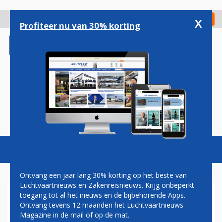
Overslaan
en
x
Digitaal Magazine
Registreer
Check in
naar
Profiteer nu van 30% korting
de
inhoud
gaan
Magazine
Podcasts
Vacatures
Toggl
naviga
Ontvang een jaar lang 30% korting op het beste van
Luchtvaartnieuws en Zakenreisnieuws. Krijg onbeperkt
toegang tot al het nieuws en de bijbehorende Apps.
VACCINATIEPLICHT
Ontvang tevens 12 maanden het Luchtvaartnieuws
Magazine in de mail of op de mat.