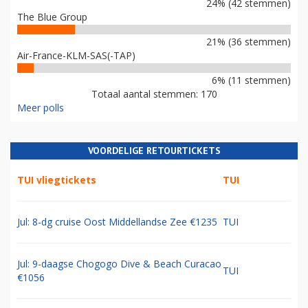
24% (42 stemmen)
The Blue Group
21% (36 stemmen)
Air-France-KLM-SAS(-TAP)
6% (11 stemmen)
Totaal aantal stemmen: 170
Meer polls
VOORDELIGE RETOURTICKETS
TUI vliegtickets
TUI
Jul: 8-dg cruise Oost Middellandse Zee €1235
TUI
Jul: 9-daagse Chogogo Dive & Beach Curacao
TUI
€1056