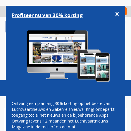
Overslaan
en
x
Digitaal Magazine
Registreer
Check in
naar
Profiteer nu van 30% korting
de
inhoud
gaan
Magazine
Podcasts
Vacatures
Toggl
naviga
Ontvang een jaar lang 30% korting op het beste van
Luchtvaartnieuws en Zakenreisnieuws. Krijg onbeperkt
toegang tot al het nieuws en de bijbehorende Apps.
VACCINATIEPLICHT
Ontvang tevens 12 maanden het Luchtvaartnieuws
Magazine in de mail of op de mat.