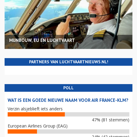
MIJNBOUW, EU EN LUCHTVAART
PARTNERS VAN LUCHTVAARTNIEUWS.NL!
POLL
WAT IS EEN GOEDE NIEUWE NAAM VOOR AIR FRANCE-KLM?
Verzin alsjeblieft iets anders
47% (81 stemmen)
European Airlines Group (EAG)
24% (42 stemmen)