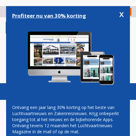
Overslaan
en
x
Digitaal Magazine
Registreer
Check in
naar
Profiteer nu van 30% korting
de
inhoud
gaan
Magazine
Podcasts
Vacatures
Toggl
naviga
Ontvang een jaar lang 30% korting op het beste van
Luchtvaartnieuws en Zakenreisnieuws. Krijg onbeperkt
toegang tot al het nieuws en de bijbehorende Apps.
DAAN LENDERINK:
Ontvang tevens 12 maanden het Luchtvaartnieuws
GEKLEURDE
Magazine in de mail of op de mat.