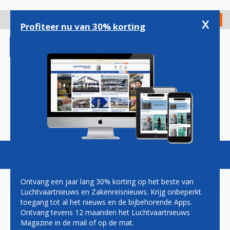
Overslaan
en
x
Digitaal Magazine
Registreer
Check in
naar
Profiteer nu van 30% korting
de
inhoud
gaan
Magazine
Podcasts
Vacatures
Toggl
naviga
Ontvang een jaar lang 30% korting op het beste van
Luchtvaartnieuws en Zakenreisnieuws. Krijg onbeperkt
toegang tot al het nieuws en de bijbehorende Apps.
FIND MY PHONE
Ontvang tevens 12 maanden het Luchtvaartnieuws
Magazine in de mail of op de mat.