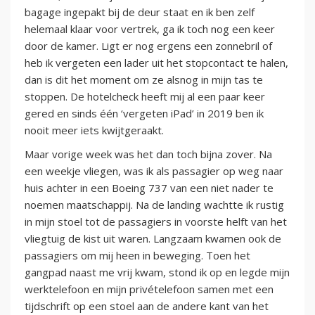
bagage ingepakt bij de deur staat en ik ben zelf
helemaal klaar voor vertrek, ga ik toch nog een keer
door de kamer. Ligt er nog ergens een zonnebril of
heb ik vergeten een lader uit het stopcontact te halen,
dan is dit het moment om ze alsnog in mijn tas te
stoppen. De hotelcheck heeft mij al een paar keer
gered en sinds één ‘vergeten iPad’ in 2019 ben ik
nooit meer iets kwijtgeraakt.
Maar vorige week was het dan toch bijna zover. Na
een weekje vliegen, was ik als passagier op weg naar
huis achter in een Boeing 737 van een niet nader te
noemen maatschappij. Na de landing wachtte ik rustig
in mijn stoel tot de passagiers in voorste helft van het
vliegtuig de kist uit waren. Langzaam kwamen ook de
passagiers om mij heen in beweging. Toen het
gangpad naast me vrij kwam, stond ik op en legde mijn
werktelefoon en mijn privételefoon samen met een
tijdschrift op een stoel aan de andere kant van het