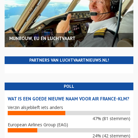
MIJNBOUW, EU EN LUCHTVAART
PARTNERS VAN LUCHTVAARTNIEUWS.NL!
POLL
WAT IS EEN GOEDE NIEUWE NAAM VOOR AIR FRANCE-KLM?
Verzin alsjeblieft iets anders
47% (81 stemmen)
European Airlines Group (EAG)
24% (42 stemmen)