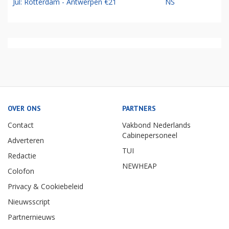
Jul: Rotterdam - Antwerpen €21
NS
OVER ONS
PARTNERS
Contact
Vakbond Nederlands
Cabinepersoneel
Adverteren
TUI
Redactie
NEWHEAP
Colofon
Privacy & Cookiebeleid
Nieuwsscript
Partnernieuws