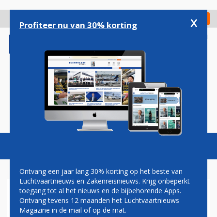
Overslaan
en
x
Digitaal Magazine
Registreer
Check in
naar
Profiteer nu van 30% korting
de
inhoud
gaan
Magazine
Podcasts
Vacatures
Toggl
naviga
Ontvang een jaar lang 30% korting op het beste van
Luchtvaartnieuws en Zakenreisnieuws. Krijg onbeperkt
toegang tot al het nieuws en de bijbehorende Apps.
POLITIEKE NOODLANDING
Ontvang tevens 12 maanden het Luchtvaartnieuws
Magazine in de mail of op de mat.