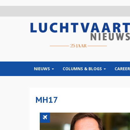
Overslaan
en
naar
de
inhoud
gaan
NIEUWS
COLUMNS & BLOGS
CAREER
MH17