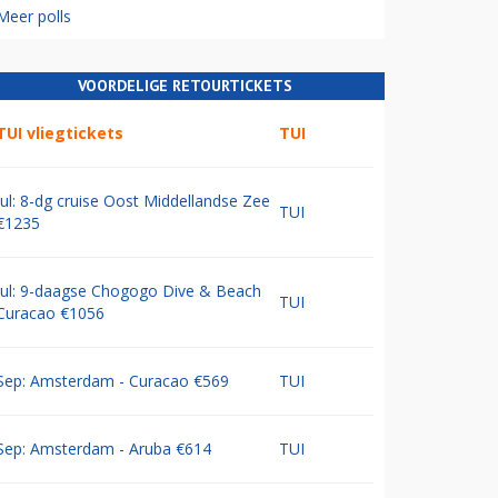
Meer polls
VOORDELIGE RETOURTICKETS
TUI vliegtickets
TUI
Jul: 8-dg cruise Oost Middellandse Zee
TUI
€1235
Jul: 9-daagse Chogogo Dive & Beach
TUI
Curacao €1056
Sep: Amsterdam - Curacao €569
TUI
Sep: Amsterdam - Aruba €614
TUI