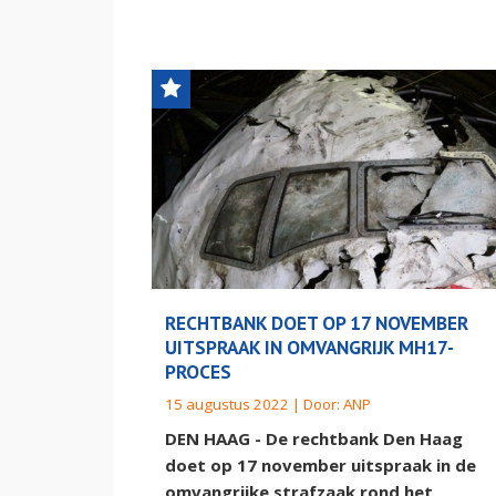
RECHTBANK DOET OP 17 NOVEMBER
UITSPRAAK IN OMVANGRIJK MH17-
PROCES
15 augustus 2022 | Door:
ANP
DEN HAAG - De rechtbank Den Haag
doet op 17 november uitspraak in de
omvangrijke strafzaak rond het