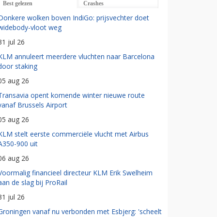
Best gelezen
Crashes
Donkere wolken boven IndiGo: prijsvechter doet
widebody-vloot weg
31 jul 26
KLM annuleert meerdere vluchten naar Barcelona
door staking
05 aug 26
Transavia opent komende winter nieuwe route
vanaf Brussels Airport
05 aug 26
KLM stelt eerste commerciële vlucht met Airbus
A350-900 uit
06 aug 26
Voormalig financieel directeur KLM Erik Swelheim
aan de slag bij ProRail
31 jul 26
Groningen vanaf nu verbonden met Esbjerg: 'scheelt