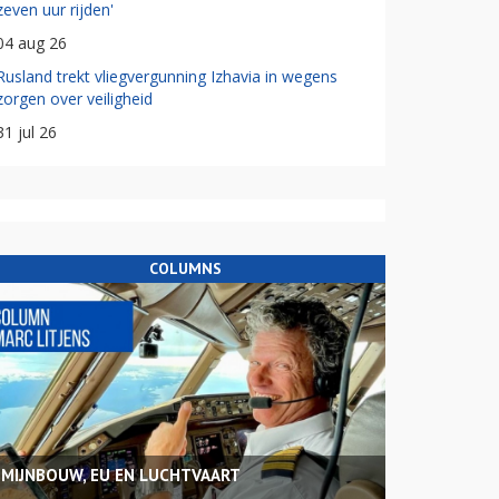
zeven uur rijden'
04 aug 26
Rusland trekt vliegvergunning Izhavia in wegens
zorgen over veiligheid
31 jul 26
COLUMNS
MIJNBOUW, EU EN LUCHTVAART