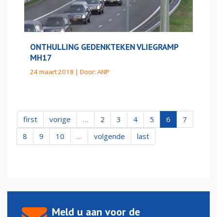
ONTHULLING GEDENKTEKEN VLIEGRAMP
MH17
24 maart 2018 | Door:
ANP
first
vorige
…
2
3
4
5
6
7
8
9
10
…
volgende
last
Meld u aan voor de