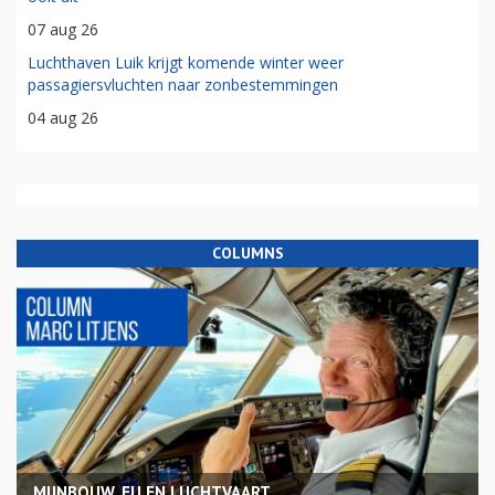
07 aug 26
Luchthaven Luik krijgt komende winter weer
passagiersvluchten naar zonbestemmingen
04 aug 26
COLUMNS
MIJNBOUW, EU EN LUCHTVAART