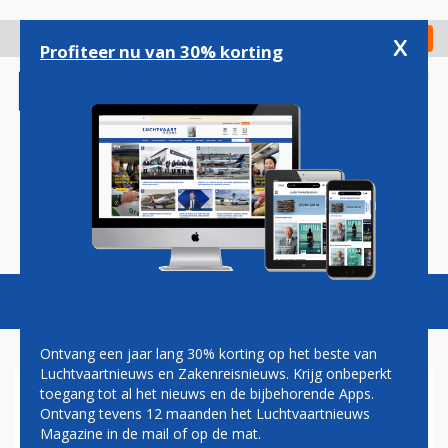
Overslaan
en
x
Digitaal Magazine
Registreer
Check in
naar
Profiteer nu van 30% korting
de
inhoud
gaan
Magazine
Podcasts
Vacatures
Toggl
naviga
Ontvang een jaar lang 30% korting op het beste van
Luchtvaartnieuws en Zakenreisnieuws. Krijg onbeperkt
toegang tot al het nieuws en de bijbehorende Apps.
MH17
Ontvang tevens 12 maanden het Luchtvaartnieuws
Magazine in de mail of op de mat.