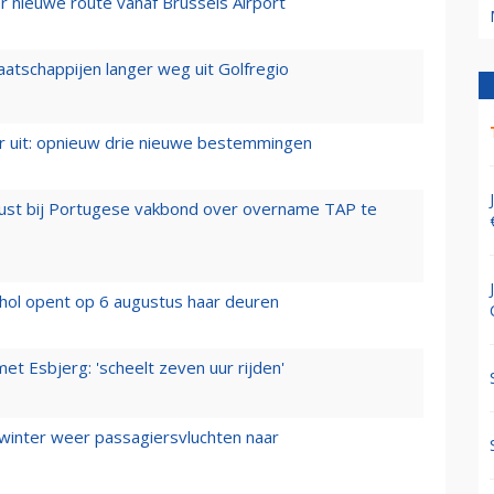
 nieuwe route vanaf Brussels Airport
aatschappijen langer weg uit Golfregio
er uit: opnieuw drie nieuwe bestemmingen
rust bij Portugese vakbond over overname TAP te
hol opent op 6 augustus haar deuren
t Esbjerg: 'scheelt zeven uur rijden'
 winter weer passagiersvluchten naar