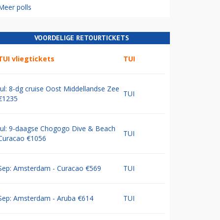
Meer polls
VOORDELIGE RETOURTICKETS
TUI vliegtickets
TUI
Jul: 8-dg cruise Oost Middellandse Zee
TUI
€1235
Jul: 9-daagse Chogogo Dive & Beach
TUI
Curacao €1056
Sep: Amsterdam - Curacao €569
TUI
Sep: Amsterdam - Aruba €614
TUI