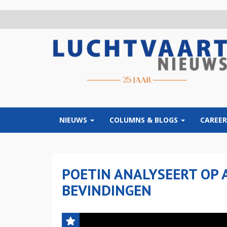
Overslaan
en
naar
de
inhoud
gaan
NIEUWS
COLUMNS & BLOGS
CAREER
POETIN ANALYSEERT OP
BEVINDINGEN