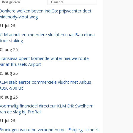
Best gelezen
Crashes
Donkere wolken boven IndiGo: prijsvechter doet
widebody-vloot weg
31 jul 26
KLM annuleert meerdere vluchten naar Barcelona
door staking
05 aug 26
Transavia opent komende winter nieuwe route
vanaf Brussels Airport
05 aug 26
KLM stelt eerste commerciële vlucht met Airbus
A350-900 uit
06 aug 26
Voormalig financieel directeur KLM Erik Swelheim
aan de slag bij ProRail
31 jul 26
Groningen vanaf nu verbonden met Esbjerg: 'scheelt