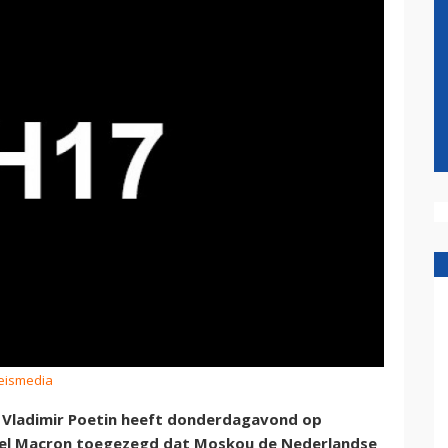
Reismedia
 Vladimir Poetin heeft donderdagavond op
nuel Macron toegezegd dat Moskou de Nederlandse