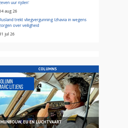
zeven uur rijden'
04 aug 26
Rusland trekt vliegvergunning Izhavia in wegens
zorgen over veiligheid
31 jul 26
COLUMNS
MIJNBOUW, EU EN LUCHTVAART