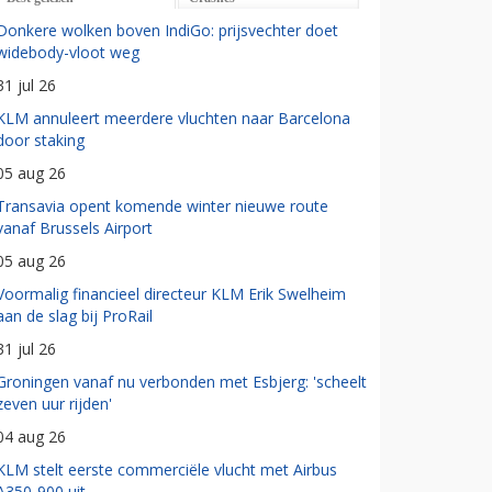
Donkere wolken boven IndiGo: prijsvechter doet
widebody-vloot weg
31 jul 26
KLM annuleert meerdere vluchten naar Barcelona
door staking
05 aug 26
Transavia opent komende winter nieuwe route
vanaf Brussels Airport
05 aug 26
Voormalig financieel directeur KLM Erik Swelheim
aan de slag bij ProRail
31 jul 26
Groningen vanaf nu verbonden met Esbjerg: 'scheelt
zeven uur rijden'
04 aug 26
KLM stelt eerste commerciële vlucht met Airbus
A350-900 uit