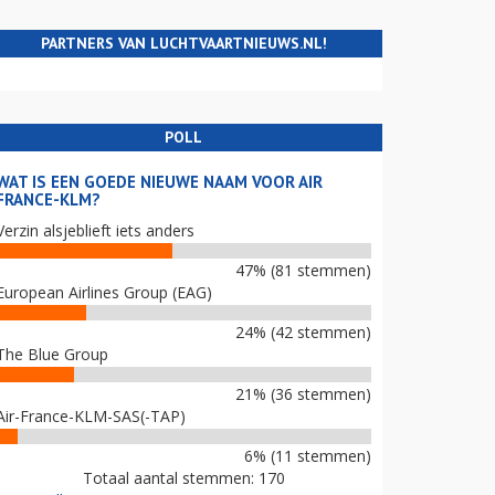
PARTNERS VAN LUCHTVAARTNIEUWS.NL!
POLL
WAT IS EEN GOEDE NIEUWE NAAM VOOR AIR
FRANCE-KLM?
Verzin alsjeblieft iets anders
47% (81 stemmen)
European Airlines Group (EAG)
24% (42 stemmen)
The Blue Group
21% (36 stemmen)
Air-France-KLM-SAS(-TAP)
6% (11 stemmen)
Totaal aantal stemmen: 170