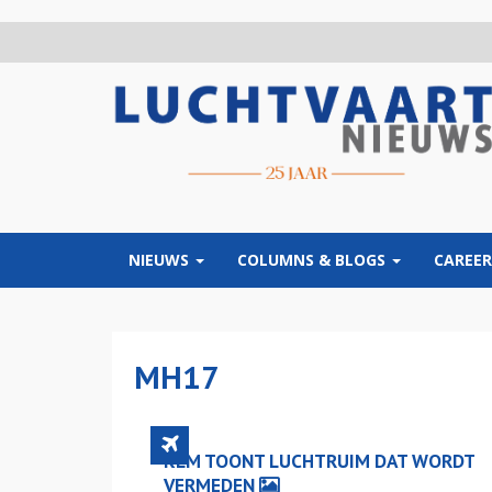
Overslaan
en
naar
de
inhoud
gaan
NIEUWS
COLUMNS & BLOGS
CAREER
MH17
KLM TOONT LUCHTRUIM DAT WORDT
VERMEDEN