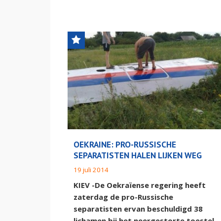
OEKRAINE: PRO-RUSSISCHE
SEPARATISTEN HALEN LIJKEN WEG
19 juli 2014
KIEV -De Oekraïense regering heeft
zaterdag de pro-Russische
separatisten ervan beschuldigd 38
lichamen bij het neergestorte toestel