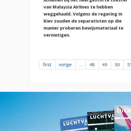
van Malaysia Airlines te hebben
weggehaald. Volgens de regering in
Kiev zouden de separatisten op die
manier proberen bewijsmateriaal te
vernietigen.
first
vorige
…
48
49
50
5