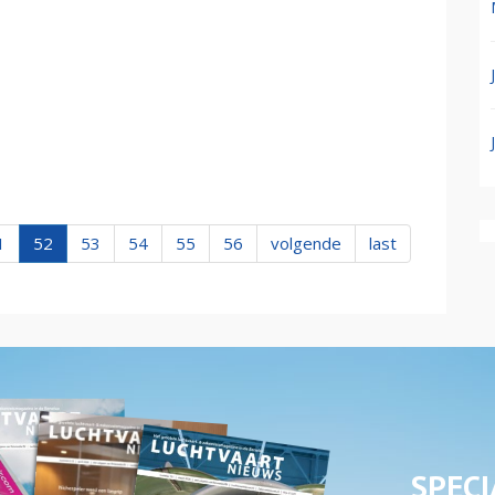
1
52
53
54
55
56
volgende
last
SPECI