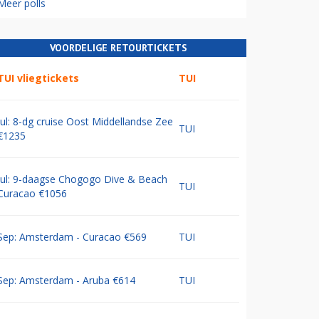
Meer polls
VOORDELIGE RETOURTICKETS
TUI vliegtickets
TUI
Jul: 8-dg cruise Oost Middellandse Zee
TUI
€1235
Jul: 9-daagse Chogogo Dive & Beach
TUI
Curacao €1056
Sep: Amsterdam - Curacao €569
TUI
Sep: Amsterdam - Aruba €614
TUI