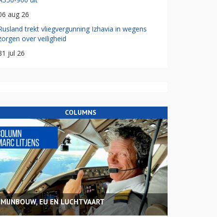
06 aug 26
Rusland trekt vliegvergunning Izhavia in wegens
zorgen over veiligheid
31 jul 26
COLUMNS
MIJNBOUW, EU EN LUCHTVAART