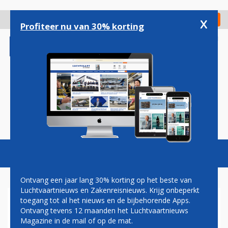
Overslaan
en
x
Digitaal Magazine
Registreer
Check in
naar
Profiteer nu van 30% korting
de
inhoud
gaan
Magazine
Podcasts
Vacatures
Toggl
naviga
Ontvang een jaar lang 30% korting op het beste van
Luchtvaartnieuws en Zakenreisnieuws. Krijg onbeperkt
toegang tot al het nieuws en de bijbehorende Apps.
MOEDERBEDRIJF PRATT &
Ontvang tevens 12 maanden het Luchtvaartnieuws
WHITNEY SPLITST ZICHZELF
Magazine in de mail of op de mat.