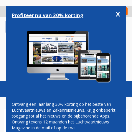
Overslaan
en
x
Digitaal Magazine
Registreer
Check in
naar
Profiteer nu van 30% korting
de
inhoud
gaan
Magazine
Podcasts
Vacatures
Toggl
naviga
Ontvang een jaar lang 30% korting op het beste van
Luchtvaartnieuws en Zakenreisnieuws. Krijg onbeperkt
toegang tot al het nieuws en de bijbehorende Apps.
RECORDVERLIES VOOR
Ontvang tevens 12 maanden het Luchtvaartnieuws
BOEING DOOR PROBLEMEN
Magazine in de mail of op de mat.