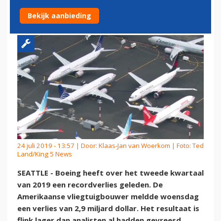
MET 737 MAX
Bekijk aanbieding
24 juli 2019 - 13:57 | Door:
Klaas-Jan van Woerkom
| Foto: Ted
Land/King 5 News
SEATTLE - Boeing heeft over het tweede kwartaal
van 2019 een recordverlies geleden. De
Amerikaanse vliegtuigbouwer meldde woensdag
een verlies van 2,9 miljard dollar. Het resultaat is
flink lager dan analisten al hadden gevreesd.