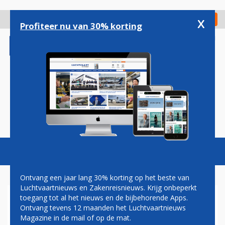
Overslaan
en
x
Digitaal Magazine
Registreer
Check in
naar
Profiteer nu van 30% korting
de
inhoud
gaan
Magazine
Podcasts
Vacatures
Toggl
naviga
Ontvang een jaar lang 30% korting op het beste van
Luchtvaartnieuws en Zakenreisnieuws. Krijg onbeperkt
toegang tot al het nieuws en de bijbehorende Apps.
RECORDVERLIES VOOR
Ontvang tevens 12 maanden het Luchtvaartnieuws
BOEING DOOR PROBLEMEN
Magazine in de mail of op de mat.