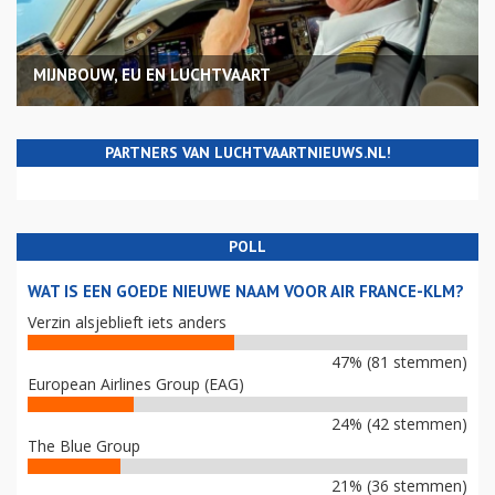
MIJNBOUW, EU EN LUCHTVAART
PARTNERS VAN LUCHTVAARTNIEUWS.NL!
POLL
WAT IS EEN GOEDE NIEUWE NAAM VOOR AIR FRANCE-KLM?
Verzin alsjeblieft iets anders
47% (81 stemmen)
European Airlines Group (EAG)
24% (42 stemmen)
The Blue Group
21% (36 stemmen)