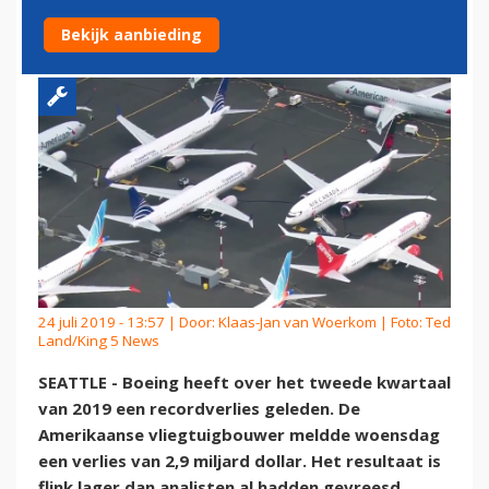
MET 737 MAX
Bekijk aanbieding
24 juli 2019 - 13:57 | Door:
Klaas-Jan van Woerkom
| Foto: Ted
Land/King 5 News
SEATTLE - Boeing heeft over het tweede kwartaal
van 2019 een recordverlies geleden. De
Amerikaanse vliegtuigbouwer meldde woensdag
een verlies van 2,9 miljard dollar. Het resultaat is
flink lager dan analisten al hadden gevreesd.