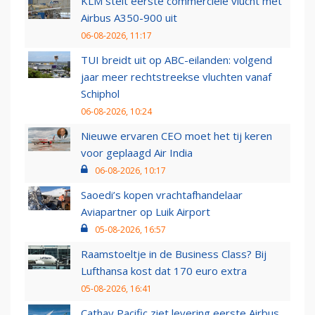
KLM stelt eerste commerciële vlucht met
Airbus A350-900 uit
06-08-2026, 11:17
TUI breidt uit op ABC-eilanden: volgend
jaar meer rechtstreekse vluchten vanaf
Schiphol
06-08-2026, 10:24
Nieuwe ervaren CEO moet het tij keren
voor geplaagd Air India
06-08-2026, 10:17
Saoedi’s kopen vrachtafhandelaar
Aviapartner op Luik Airport
05-08-2026, 16:57
Raamstoeltje in de Business Class? Bij
Lufthansa kost dat 170 euro extra
05-08-2026, 16:41
Cathay Pacific ziet levering eerste Airbus