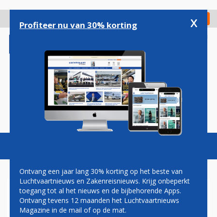
Overslaan
en
x
Digitaal Magazine
Registreer
Check in
naar
Profiteer nu van 30% korting
de
inhoud
gaan
Magazine
Podcasts
Vacatures
Toggl
naviga
Ontvang een jaar lang 30% korting op het beste van
Luchtvaartnieuws en Zakenreisnieuws. Krijg onbeperkt
toegang tot al het nieuws en de bijbehorende Apps.
THAI AIRWAYS STELT
Ontvang tevens 12 maanden het Luchtvaartnieuws
SIMULATORS OPEN VOOR
Magazine in de mail of op de mat.