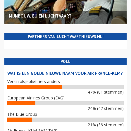
MIJNBOUW, EU EN LUCHTVAART
PARTNERS VAN LUCHTVAARTNIEUWS.NL!
POLL
WAT IS EEN GOEDE NIEUWE NAAM VOOR AIR FRANCE-KLM?
Verzin alsjeblieft iets anders
47% (81 stemmen)
European Airlines Group (EAG)
24% (42 stemmen)
The Blue Group
21% (36 stemmen)
Air-France-KLM-SAS(-TAP)