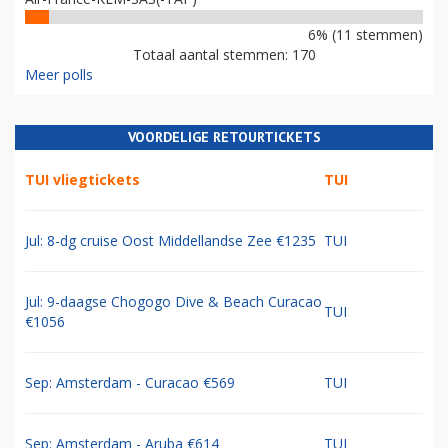
6% (11 stemmen)
Totaal aantal stemmen: 170
Meer polls
VOORDELIGE RETOURTICKETS
TUI vliegtickets
TUI
Jul: 8-dg cruise Oost Middellandse Zee €1235
TUI
Jul: 9-daagse Chogogo Dive & Beach Curacao
TUI
€1056
Sep: Amsterdam - Curacao €569
TUI
Sep: Amsterdam - Aruba €614
TUI