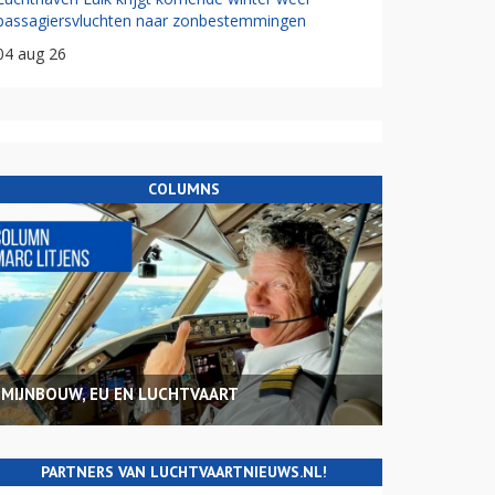
passagiersvluchten naar zonbestemmingen
04 aug 26
COLUMNS
MIJNBOUW, EU EN LUCHTVAART
PARTNERS VAN LUCHTVAARTNIEUWS.NL!