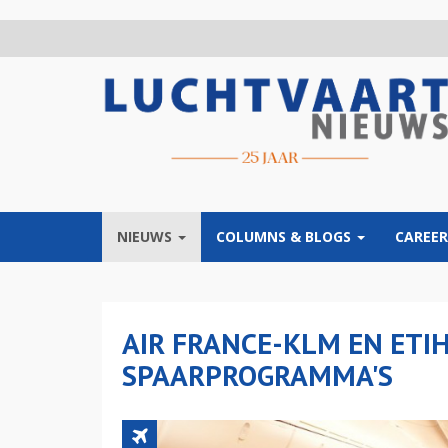
Overslaan
en
naar
de
inhoud
gaan
NIEUWS
COLUMNS & BLOGS
CAREER
AIR FRANCE-KLM EN ETI
SPAARPROGRAMMA'S