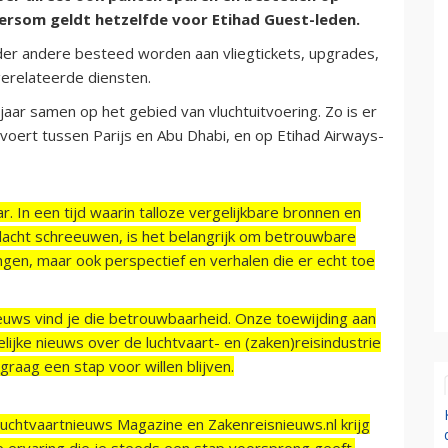
dersom geldt hetzelfde voor Etihad Guest-leden.
der andere besteed worden aan vliegtickets, upgrades,
gerelateerde diensten.
jaar samen op het gebied van vluchtuitvoering. Zo is er
tvoert tussen Parijs en Abu Dhabi, en op Etihad Airways-
r. In een tijd waarin talloze vergelijkbare bronnen en
acht schreeuwen, is het belangrijk om betrouwbare
ngen, maar ook perspectief en verhalen die er echt toe
ieuws vind je die betrouwbaarheid. Onze toewijding aan
ijke nieuws over de luchtvaart- en (zaken)reisindustrie
raag een stap voor willen blijven.
Luchtvaartnieuws Magazine en Zakenreisnieuws.nl krijg
e ervaring die je steeds een stap voorsprong geeft.