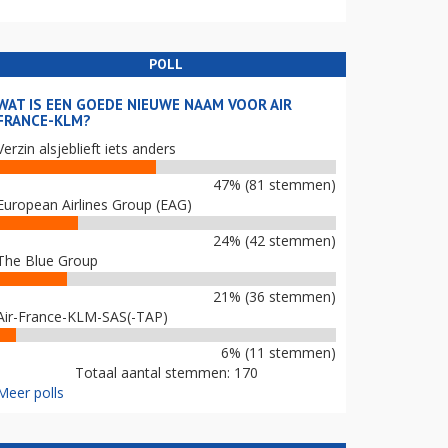
POLL
WAT IS EEN GOEDE NIEUWE NAAM VOOR AIR
FRANCE-KLM?
Verzin alsjeblieft iets anders
47% (81 stemmen)
European Airlines Group (EAG)
24% (42 stemmen)
The Blue Group
21% (36 stemmen)
Air-France-KLM-SAS(-TAP)
6% (11 stemmen)
Totaal aantal stemmen: 170
Meer polls