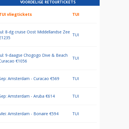
VOORDELIGE RETOURTICKETS
TUI vliegtickets
TUI
Jul: 8-dg cruise Oost Middellandse Zee
TUI
€1235
Jul: 9-daagse Chogogo Dive & Beach
TUI
Curacao €1056
Sep: Amsterdam - Curacao €569
TUI
Sep: Amsterdam - Aruba €614
TUI
Mei: Amsterdam - Bonaire €594
TUI