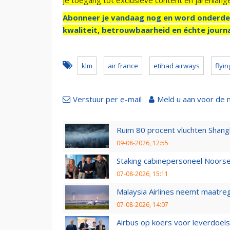
Abonneer je vandaag nog en word onderde
kwaliteit, betrouwbaarheid en échte journa
klm
air france
etihad airways
flyin
Verstuur per e-mail
Meld u aan voor de 
Ruim 80 procent vluchten Shang
09-08-2026, 12:55
Staking cabinepersoneel Noorse
07-08-2026, 15:11
Malaysia Airlines neemt maatreg
07-08-2026, 14:07
Airbus op koers voor leverdoelst