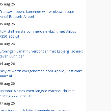
05 aug 26
Transavia opent komende winter nieuwe route
vanaf Brussels Airport
05 aug 26
KLM stelt eerste commerciële vlucht met Airbus
A350-900 uit
06 aug 26
Groningen vanaf nu verbonden met Esbjerg: 'scheelt
zeven uur rijden'
04 aug 26
easyJet wordt overgenomen door Apollo, Castlelake
haakt af
06 aug 26
National Airlines voert langste vrachtvlucht met
Boeing 777F ooit uit
07 aug 26
Luchthaven Luik krijgt komende winter weer