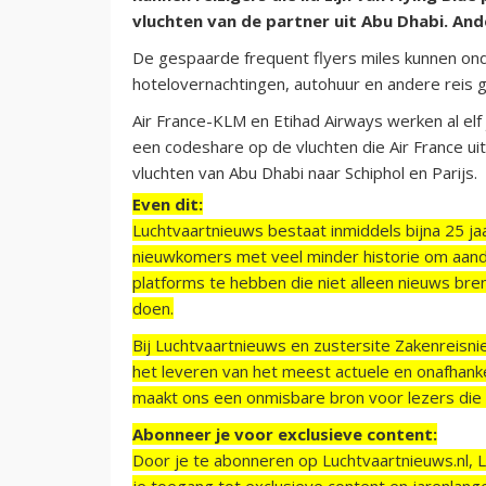
vluchten van de partner uit Abu Dhabi. An
De gespaarde frequent flyers miles kunnen on
hotelovernachtingen, autohuur en andere reis 
Air France-KLM en Etihad Airways werken al elf 
een codeshare op de vluchten die Air France ui
vluchten van Abu Dhabi naar Schiphol en Parijs.
Even dit:
Luchtvaartnieuws bestaat inmiddels bijna 25 jaa
nieuwkomers met veel minder historie om aand
platforms te hebben die niet alleen nieuws bre
doen.
Bij Luchtvaartnieuws en zustersite Zakenreisn
het leveren van het meest actuele en onafhankel
maakt ons een onmisbare bron voor lezers die g
Abonneer je voor exclusieve content:
Door je te abonneren op Luchtvaartnieuws.nl, 
je toegang tot exclusieve content en jarenlang