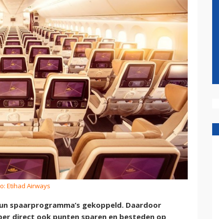
o: Etihad Airways
 hun spaarprogramma’s gekoppeld. Daardoor
ue per direct ook punten sparen en besteden op