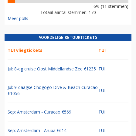
6% (11 stemmen)
Totaal aantal stemmen: 170
Meer polls
VOORDELIGE RETOURTICKETS
TUI vliegtickets
TUI
Jul: 8-dg cruise Oost Middellandse Zee €1235
TUI
Jul: 9-daagse Chogogo Dive & Beach Curacao
TUI
€1056
Sep: Amsterdam - Curacao €569
TUI
Sep: Amsterdam - Aruba €614
TUI