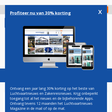
Overslaan
en
x
Digitaal Magazine
Registreer
Check in
naar
Profiteer nu van 30% korting
de
inhoud
gaan
Magazine
Podcasts
Vacatures
Toggl
naviga
Ontvang een jaar lang 30% korting op het beste van
Luchtvaartnieuws en Zakenreisnieuws. Krijg onbeperkt
toegang tot al het nieuws en de bijbehorende Apps.
AIR FRANCE-VLUCHT WIJKT
Ontvang tevens 12 maanden het Luchtvaartnieuws
UIT VANWEGE VERDACHTE
Magazine in de mail of op de mat.