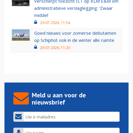
Verscherpt toezicht ILT op KLM E&M om
administratieve verslaglegging: ‘Zwaar
middel’
29-07-2026, 11:54
Goed nieuws voor zomerse debutanten
op Schiphol: ook in de winter alle ruimte
29-07-2026, 11:20
Meld u aan voor de
nieuwsbrief