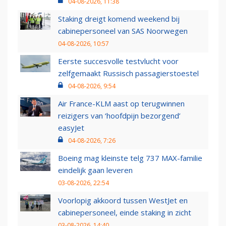
04-08-2026, 11:38
Staking dreigt komend weekend bij
cabinepersoneel van SAS Noorwegen
04-08-2026, 10:57
Eerste succesvolle testvlucht voor
zelfgemaakt Russisch passagierstoestel
04-08-2026, 9:54
Air France-KLM aast op terugwinnen
reizigers van ‘hoofdpijn bezorgend’
easyJet
04-08-2026, 7:26
Boeing mag kleinste telg 737 MAX-familie
eindelijk gaan leveren
03-08-2026, 22:54
Voorlopig akkoord tussen WestJet en
cabinepersoneel, einde staking in zicht
03-08-2026, 14:40