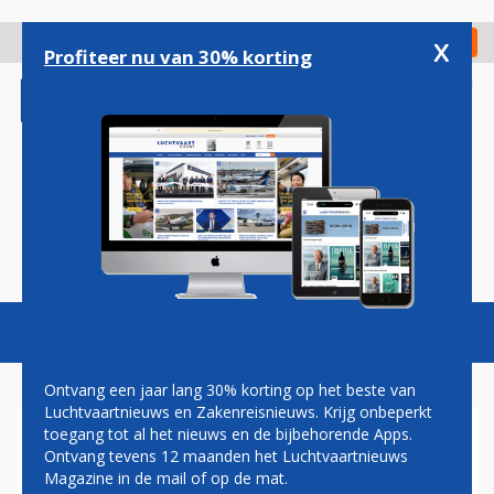
Overslaan
en
x
Digitaal Magazine
Registreer
Check in
naar
Profiteer nu van 30% korting
de
inhoud
gaan
Magazine
Podcasts
Vacatures
Toggl
naviga
Ontvang een jaar lang 30% korting op het beste van
Luchtvaartnieuws en Zakenreisnieuws. Krijg onbeperkt
toegang tot al het nieuws en de bijbehorende Apps.
AIRBUS TOONT EXOTISCHE
Ontvang tevens 12 maanden het Luchtvaartnieuws
EERSTE A380 VOOR ANA
Magazine in de mail of op de mat.