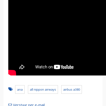
ana
all nippon airways
airbus a380
Verstuur per e-mail