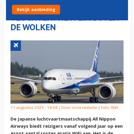
INTERNATIONALE
Bekijk aanbieding
VLUCHTEN: NETFLIX BOVEN
DE WOLKEN
11 augustus 2025 - 14:04 | Door:
onze redactie
| Foto: ANA
De Japanse luchtvaartmaatschappij All Nippon
Airways biedt reizigers vanaf volgend jaar op een
groot aantal routes gratis WiFi aan. Het is de