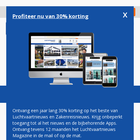
Overslaan
en
x
Digitaal Magazine
Registreer
Check in
naar
Profiteer nu van 30% korting
de
inhoud
gaan
Magazine
Podcasts
Vacatures
Toggl
naviga
Ontvang een jaar lang 30% korting op het beste van
Luchtvaartnieuws en Zakenreisnieuws. Krijg onbeperkt
toegang tot al het nieuws en de bijbehorende Apps.
ANA KOMT MET SNEL
Ontvang tevens 12 maanden het Luchtvaartnieuws
INTERNET OP
Magazine in de mail of op de mat.