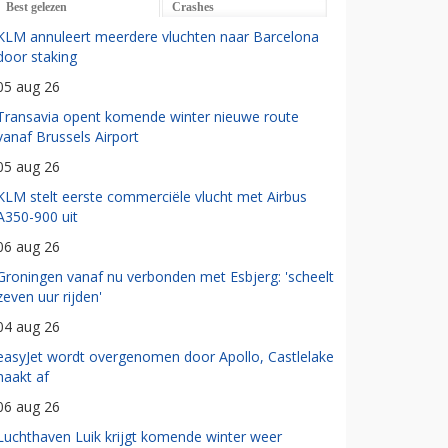
Best gelezen
Crashes
KLM annuleert meerdere vluchten naar Barcelona
door staking
05 aug 26
Transavia opent komende winter nieuwe route
vanaf Brussels Airport
05 aug 26
KLM stelt eerste commerciële vlucht met Airbus
A350-900 uit
06 aug 26
Groningen vanaf nu verbonden met Esbjerg: 'scheelt
zeven uur rijden'
04 aug 26
easyJet wordt overgenomen door Apollo, Castlelake
haakt af
06 aug 26
Luchthaven Luik krijgt komende winter weer