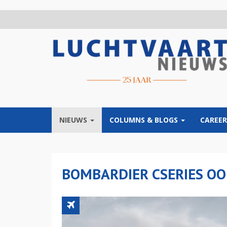
Overslaan
en
naar
de
inhoud
gaan
NIEUWS
COLUMNS & BLOGS
CAREER
BOMBARDIER CSERIES OO