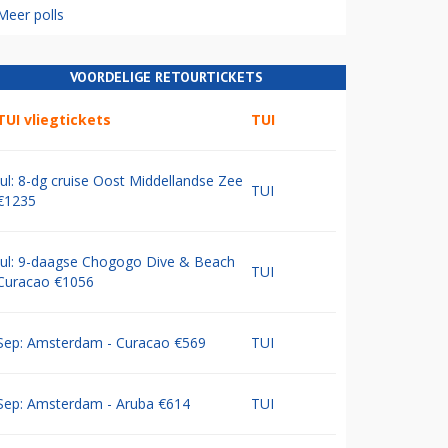
Meer polls
VOORDELIGE RETOURTICKETS
TUI vliegtickets
TUI
Jul: 8-dg cruise Oost Middellandse Zee
TUI
€1235
Jul: 9-daagse Chogogo Dive & Beach
TUI
Curacao €1056
Sep: Amsterdam - Curacao €569
TUI
Sep: Amsterdam - Aruba €614
TUI