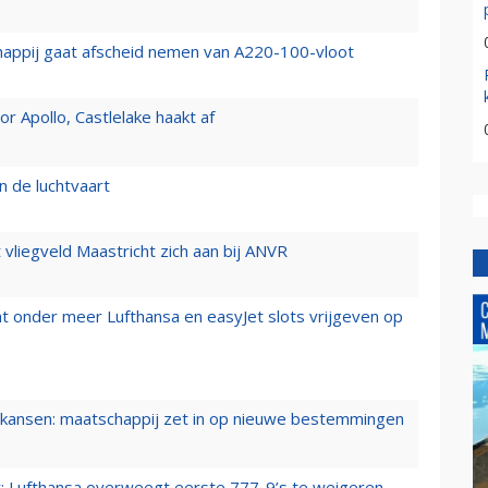
happij gaat afscheid nemen van A220-100-vloot
 Apollo, Castlelake haakt af
n de luchtvaart
t vliegveld Maastricht zich aan bij ANVR
t onder meer Lufthansa en easyJet slots vrijgeven op
ansen: maatschappij zet in op nieuwe bestemmingen
er: Lufthansa overweegt eerste 777-9’s te weigeren