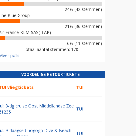
24% (42 stemmen)
The Blue Group
21% (36 stemmen)
Air-France-KLM-SAS(-TAP)
6% (11 stemmen)
Totaal aantal stemmen: 170
Meer polls
VOORDELIGE RETOURTICKETS
TUI vliegtickets
TUI
Jul: 8-dg cruise Oost Middellandse Zee
TUI
€1235
Jul: 9-daagse Chogogo Dive & Beach
TUI