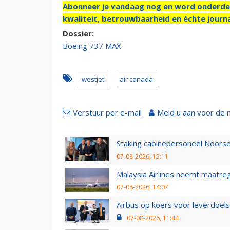
Abonneer je vandaag nog en word onderde
kwaliteit, betrouwbaarheid en échte journa
Dossier:
Boeing 737 MAX
westjet
air canada
Verstuur per e-mail
Meld u aan voor de 
Staking cabinepersoneel Noorse
07-08-2026, 15:11
Malaysia Airlines neemt maatreg
07-08-2026, 14:07
Airbus op koers voor leverdoelst
07-08-2026, 11:44