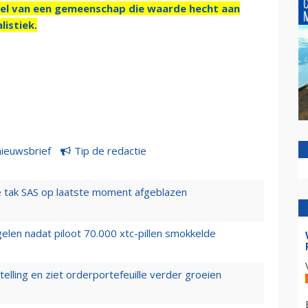
el van een gemeenschap die waarde hecht aan
listiek.
nieuwsbrief
Tip de redactie
 tak SAS op laatste moment afgeblazen
elen nadat piloot 70.000 xtc-pillen smokkelde
elling en ziet orderportefeuille verder groeien