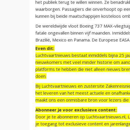
het publiek terug te willen winnen. Ze benadruk
waarborgen. Passagiers die onverhoopt op een 
kunnen bij beide maatschappijen kosteloos om
De wereldwijde vloot Boeing 737 MAX-vliegtui
fatale ongevallen binnen vijf maanden. Inmiddel
Brazilië, Mexico en Panama. De Europese EASA
Even dit:
Luchtvaartnieuws bestaat inmiddels bijna 25 jaa
nieuwkomers met veel minder historie om aand
platforms te hebben die niet alleen nieuws bre
doen.
Bij Luchtvaartnieuws en zustersite Zakenreisn
het leveren van het meest actuele en onafhankel
maakt ons een onmisbare bron voor lezers die g
Abonneer je voor exclusieve content:
Door je te abonneren op Luchtvaartnieuws.nl, 
je toegang tot exclusieve content en jarenlang