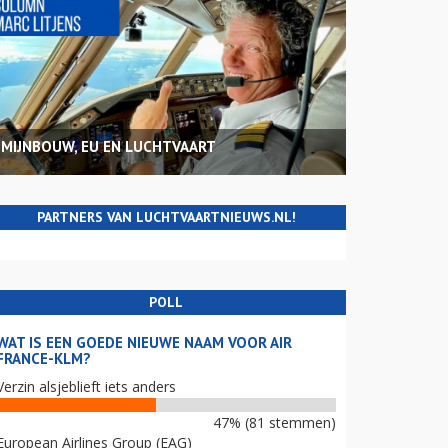
MIJNBOUW, EU EN LUCHTVAART
PARTNERS VAN LUCHTVAARTNIEUWS.NL!
POLL
WAT IS EEN GOEDE NIEUWE NAAM VOOR AIR
FRANCE-KLM?
Verzin alsjeblieft iets anders
47% (81 stemmen)
European Airlines Group (EAG)