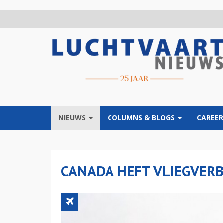
Overslaan
en
naar
de
inhoud
gaan
NIEUWS
COLUMNS & BLOGS
CAREER
CANADA HEFT VLIEGVERB