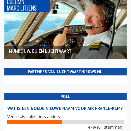
MIJNBOUW, EU EN LUCHTVAART
PARTNERS VAN LUCHTVAARTNIEUWS.NL!
POLL
WAT IS EEN GOEDE NIEUWE NAAM VOOR AIR FRANCE-KLM?
Verzin alsjeblieft iets anders
47% (81 stemmen)