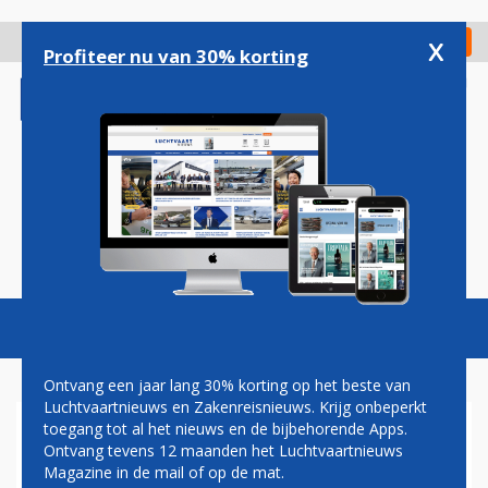
Overslaan
en
x
Digitaal Magazine
Registreer
Check in
naar
Profiteer nu van 30% korting
de
inhoud
gaan
Magazine
Podcasts
Vacatures
Toggl
naviga
Ontvang een jaar lang 30% korting op het beste van
Luchtvaartnieuws en Zakenreisnieuws. Krijg onbeperkt
toegang tot al het nieuws en de bijbehorende Apps.
CANADESE RECHTER: IRAN
Ontvang tevens 12 maanden het Luchtvaartnieuws
HAALDE OEKRAÏENSE BOEING
Magazine in de mail of op de mat.