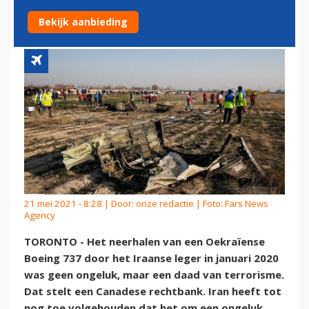
737 BEWUST NEER
Bekijk aanbieding
21 mei 2021 - 8:28 | Door:
onze redactie
| Foto: Fars News
Agency
TORONTO - Het neerhalen van een Oekraïense
Boeing 737 door het Iraanse leger in januari 2020
was geen ongeluk, maar een daad van terrorisme.
Dat stelt een Canadese rechtbank. Iran heeft tot
nog toe volgehouden dat het om een ongeluk