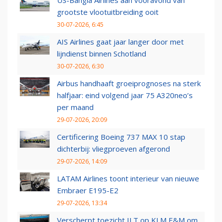
US-Bangla Airlines aan vooravond van
grootste vlootuitbreiding ooit
30-07-2026, 6:45
AIS Airlines gaat jaar langer door met
lijndienst binnen Schotland
30-07-2026, 6:30
Airbus handhaaft groeiprognoses na sterk
halfjaar: eind volgend jaar 75 A320neo’s
per maand
29-07-2026, 20:09
Certificering Boeing 737 MAX 10 stap
dichterbij: vliegproeven afgerond
29-07-2026, 14:09
LATAM Airlines toont interieur van nieuwe
Embraer E195-E2
29-07-2026, 13:34
Verscherpt toezicht ILT op KLM E&M om