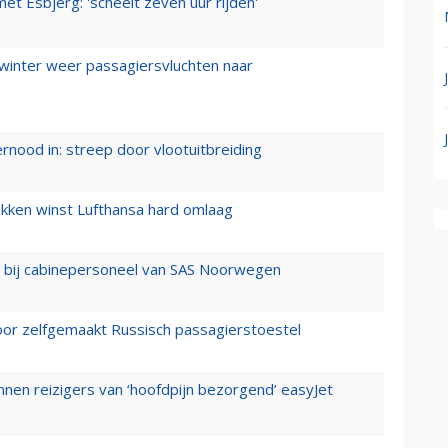
t Esbjerg: 'scheelt zeven uur rijden'
 winter weer passagiersvluchten naar
ernood in: streep door vlootuitbreiding
ukken winst Lufthansa hard omlaag
 bij cabinepersoneel van SAS Noorwegen
voor zelfgemaakt Russisch passagierstoestel
nen reizigers van ‘hoofdpijn bezorgend’ easyJet