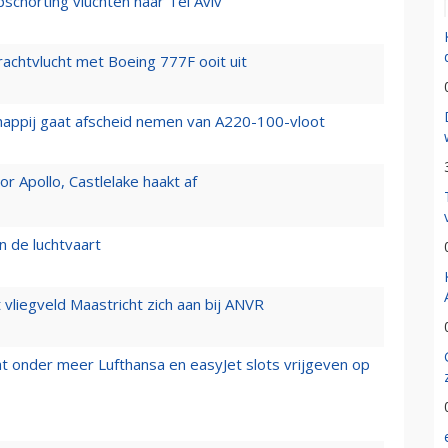
chorting vluchten naar Tel Aviv
vrachtvlucht met Boeing 777F ooit uit
happij gaat afscheid nemen van A220-100-vloot
 Apollo, Castlelake haakt af
n de luchtvaart
t vliegveld Maastricht zich aan bij ANVR
t onder meer Lufthansa en easyJet slots vrijgeven op