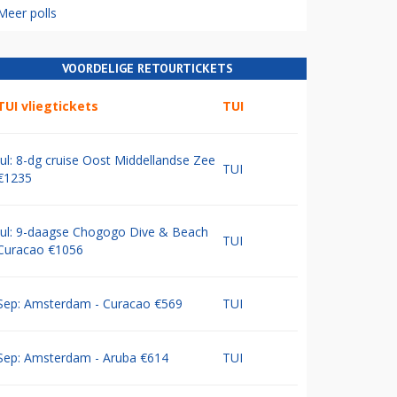
Meer polls
VOORDELIGE RETOURTICKETS
TUI vliegtickets
TUI
Jul: 8-dg cruise Oost Middellandse Zee
TUI
€1235
Jul: 9-daagse Chogogo Dive & Beach
TUI
Curacao €1056
Sep: Amsterdam - Curacao €569
TUI
Sep: Amsterdam - Aruba €614
TUI