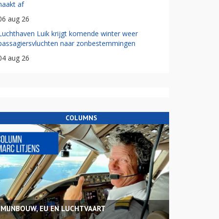
haakt af
06 aug 26
Luchthaven Luik krijgt komende winter weer
passagiersvluchten naar zonbestemmingen
04 aug 26
COLUMNS
MIJNBOUW, EU EN LUCHTVAART