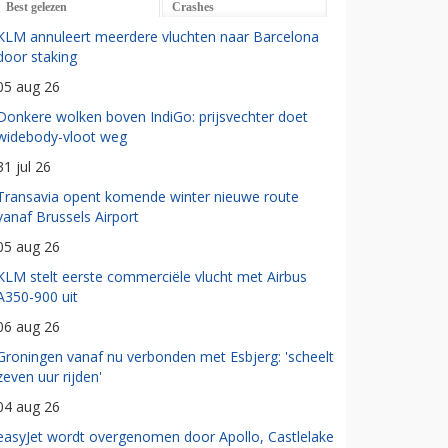
Best gelezen
Crashes
KLM annuleert meerdere vluchten naar Barcelona
door staking
05 aug 26
Donkere wolken boven IndiGo: prijsvechter doet
widebody-vloot weg
31 jul 26
Transavia opent komende winter nieuwe route
vanaf Brussels Airport
05 aug 26
KLM stelt eerste commerciële vlucht met Airbus
A350-900 uit
06 aug 26
Groningen vanaf nu verbonden met Esbjerg: 'scheelt
zeven uur rijden'
04 aug 26
easyJet wordt overgenomen door Apollo, Castlelake