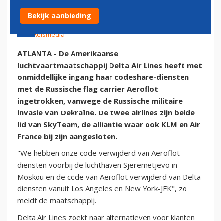
Bekijk aanbieding
25 februari 2022 - 21:57 | Door:
Rob Somsen
|
Foto: Reismedia
ATLANTA - De Amerikaanse
luchtvaartmaatschappij Delta Air Lines heeft met
onmiddellijke ingang haar codeshare-diensten
met de Russische flag carrier Aeroflot
ingetrokken, vanwege de Russische militaire
invasie van Oekraïne. De twee airlines zijn beide
lid van SkyTeam, de alliantie waar ook KLM en Air
France bij zijn aangesloten.
"We hebben onze code verwijderd van Aeroflot-
diensten voorbij de luchthaven Sjeremetjevo in
Moskou en de code van Aeroflot verwijderd van Delta-
diensten vanuit Los Angeles en New York-JFK", zo
meldt de maatschappij.
Delta Air Lines zoekt naar alternatieven voor klanten