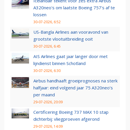
Icelandair tekent voor zes extra Airbus
A320neo's om laatste Boeing 757's af te
lossen
30-07-2026, 6:52
US-Bangla Airlines aan vooravond van
grootste vlootuitbreiding ooit
30-07-2026, 6:45
AIS Airlines gaat jaar langer door met
lijndienst binnen Schotland
30-07-2026, 6:30
Airbus handhaaft groeiprognoses na sterk
halfjaar: eind volgend jaar 75 A320neo’s
per maand
29-07-2026, 20:09
Certificering Boeing 737 MAX 10 stap
dichterbij: vliegproeven afgerond
29-07-2026, 14:09