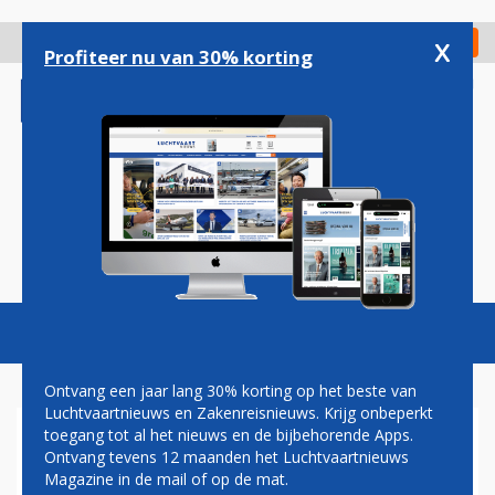
Overslaan
en
x
Digitaal Magazine
Registreer
Check in
naar
Profiteer nu van 30% korting
de
inhoud
gaan
Magazine
Podcasts
Vacatures
Toggl
naviga
Ontvang een jaar lang 30% korting op het beste van
Luchtvaartnieuws en Zakenreisnieuws. Krijg onbeperkt
toegang tot al het nieuws en de bijbehorende Apps.
DELTA SCHORT CODESHARE
Ontvang tevens 12 maanden het Luchtvaartnieuws
MET AEROFLOT OP
Magazine in de mail of op de mat.