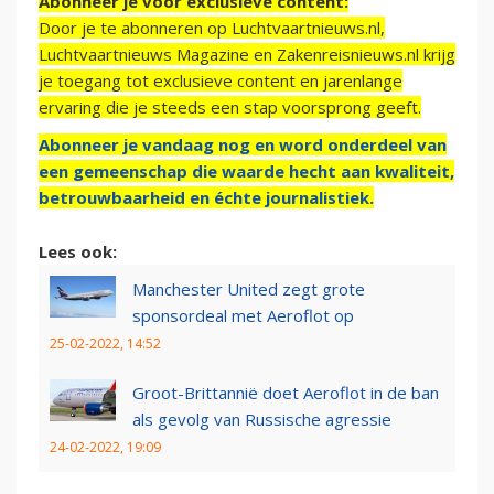
Abonneer je voor exclusieve content:
Door je te abonneren op Luchtvaartnieuws.nl,
Luchtvaartnieuws Magazine en Zakenreisnieuws.nl krijg
je toegang tot exclusieve content en jarenlange
ervaring die je steeds een stap voorsprong geeft.
Abonneer je vandaag nog en word onderdeel van
een gemeenschap die waarde hecht aan kwaliteit,
betrouwbaarheid en échte journalistiek.
Lees ook:
Manchester United zegt grote
sponsordeal met Aeroflot op
25-02-2022, 14:52
Groot-Brittannië doet Aeroflot in de ban
als gevolg van Russische agressie
24-02-2022, 19:09