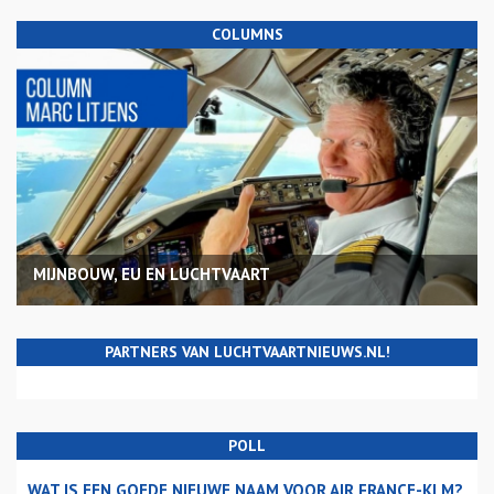
COLUMNS
MIJNBOUW, EU EN LUCHTVAART
PARTNERS VAN LUCHTVAARTNIEUWS.NL!
POLL
WAT IS EEN GOEDE NIEUWE NAAM VOOR AIR FRANCE-KLM?