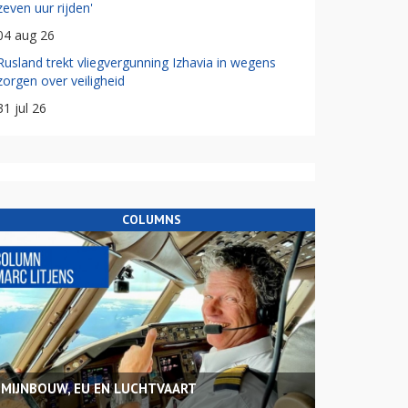
zeven uur rijden'
04 aug 26
Rusland trekt vliegvergunning Izhavia in wegens
zorgen over veiligheid
31 jul 26
COLUMNS
MIJNBOUW, EU EN LUCHTVAART