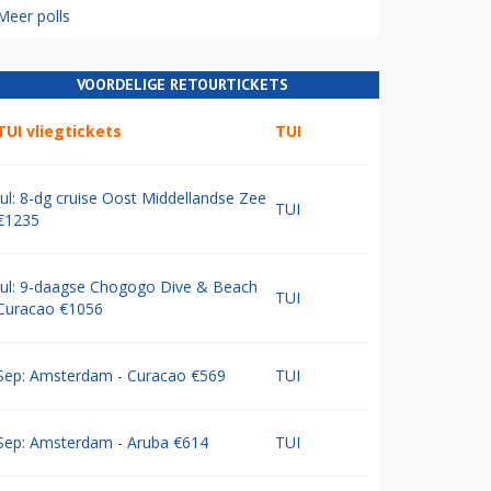
Meer polls
VOORDELIGE RETOURTICKETS
TUI vliegtickets
TUI
Jul: 8-dg cruise Oost Middellandse Zee
TUI
€1235
Jul: 9-daagse Chogogo Dive & Beach
TUI
Curacao €1056
Sep: Amsterdam - Curacao €569
TUI
Sep: Amsterdam - Aruba €614
TUI