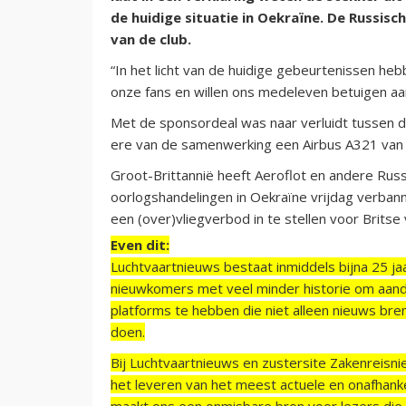
de huidige situatie in Oekraïne. De Russis
van de club.
“In het licht van de huidige gebeurtenissen h
onze fans en willen ons medeleven betuigen aa
Met de sponsordeal was naar verluidt tussen d
ere van de samenwerking een Airbus A321 van 
Groot-Brittannië heeft Aeroflot en andere Rus
oorlogshandelingen in Oekraïne vrijdag verban
een (over)vliegverbod in te stellen voor Britse 
Even dit:
Luchtvaartnieuws bestaat inmiddels bijna 25 jaa
nieuwkomers met veel minder historie om aand
platforms te hebben die niet alleen nieuws bre
doen.
Bij Luchtvaartnieuws en zustersite Zakenreisn
het leveren van het meest actuele en onafhankel
maakt ons een onmisbare bron voor lezers die g