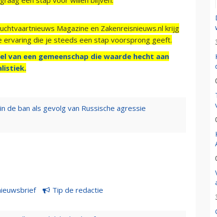
Luchtvaartnieuws Magazine en Zakenreisnieuws.nl krijg
e ervaring die je steeds een stap voorsprong geeft.
el van een gemeenschap die waarde hecht aan
listiek.
 in de ban als gevolg van Russische agressie
nieuwsbrief
Tip de redactie