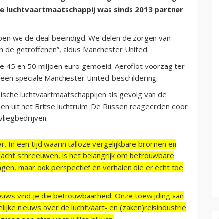
che luchtvaartmaatschappij was sinds 2013 partner
ebben we de deal beëindigd. We delen de zorgen van
n de getroffenen”, aldus Manchester United.
e 45 en 50 miljoen euro gemoeid. Aeroflot voorzag ter
een speciale Manchester United-beschildering.
sische luchtvaartmaatschappijen als gevolg van de
nen uit het Britse luchtruim. De Russen reageerden door
vliegbedrijven.
r. In een tijd waarin talloze vergelijkbare bronnen en
acht schreeuwen, is het belangrijk om betrouwbare
ngen, maar ook perspectief en verhalen die er echt toe
ieuws vind je die betrouwbaarheid. Onze toewijding aan
ijke nieuws over de luchtvaart- en (zaken)reisindustrie
raag een stap voor willen blijven.