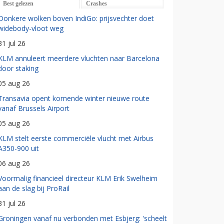
Best gelezen
Crashes
Donkere wolken boven IndiGo: prijsvechter doet
widebody-vloot weg
31 jul 26
KLM annuleert meerdere vluchten naar Barcelona
door staking
05 aug 26
Transavia opent komende winter nieuwe route
vanaf Brussels Airport
05 aug 26
KLM stelt eerste commerciële vlucht met Airbus
A350-900 uit
06 aug 26
Voormalig financieel directeur KLM Erik Swelheim
aan de slag bij ProRail
31 jul 26
Groningen vanaf nu verbonden met Esbjerg: 'scheelt