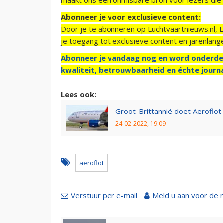
Abonneer je voor exclusieve content:
Door je te abonneren op Luchtvaartnieuws.nl, 
je toegang tot exclusieve content en jarenlang
Abonneer je vandaag nog en word onderde
kwaliteit, betrouwbaarheid en échte journa
Lees ook:
Groot-Brittannië doet Aeroflot
24-02-2022, 19:09
aeroflot
Verstuur per e-mail
Meld u aan voor de 