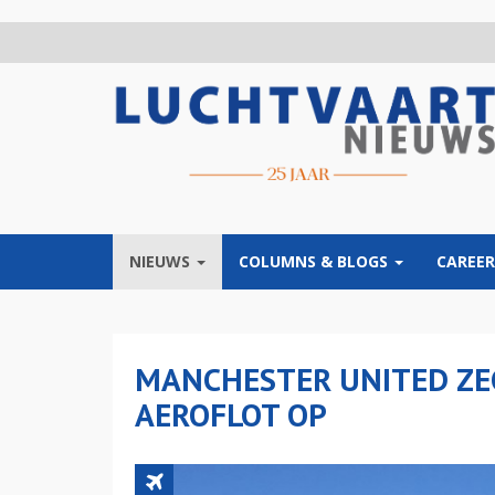
Overslaan
en
naar
de
inhoud
gaan
NIEUWS
COLUMNS & BLOGS
CAREER
MANCHESTER UNITED ZE
AEROFLOT OP