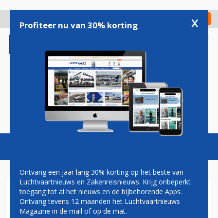
Overslaan
en
x
Digitaal Magazine
Registreer
Check in
naar
Profiteer nu van 30% korting
de
inhoud
gaan
Magazine
Podcasts
Vacatures
Toggl
naviga
Ontvang een jaar lang 30% korting op het beste van
Luchtvaartnieuws en Zakenreisnieuws. Krijg onbeperkt
toegang tot al het nieuws en de bijbehorende Apps.
GROEN LICHT VOOR DELTA EN
Ontvang tevens 12 maanden het Luchtvaartnieuws
CHINA EASTERN VOOR
Magazine in de mail of op de mat.