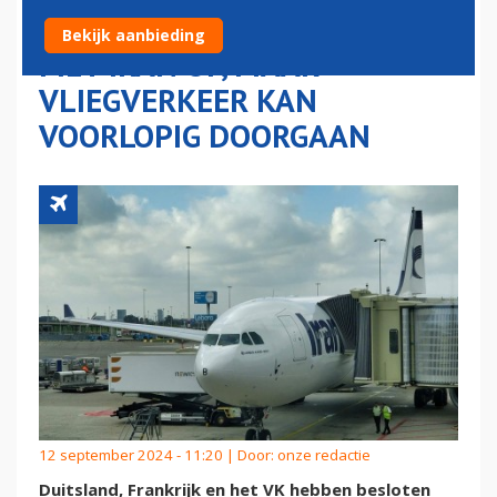
LUCHTVAARTVERDRAGEN
Bekijk aanbieding
MET IRAN OP, MAAR
VLIEGVERKEER KAN
VOORLOPIG DOORGAAN
12 september 2024 - 11:20 | Door:
onze redactie
Duitsland, Frankrijk en het VK hebben besloten