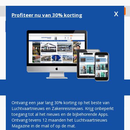
Overslaan
en
x
Digitaal Magazine
Registreer
Check in
naar
Profiteer nu van 30% korting
de
inhoud
gaan
Magazine
Podcasts
Vacatures
Toggl
naviga
Ontvang een jaar lang 30% korting op het beste van
Luchtvaartnieuws en Zakenreisnieuws. Krijg onbeperkt
toegang tot al het nieuws en de bijbehorende Apps.
GROTE EUROPESE LANDEN
Ontvang tevens 12 maanden het Luchtvaartnieuws
ZEGGEN
Magazine in de mail of op de mat.