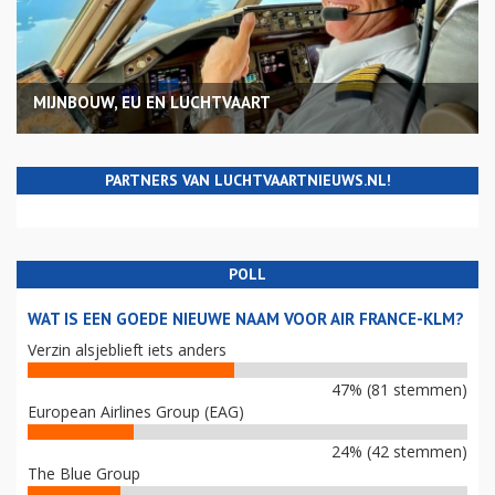
MIJNBOUW, EU EN LUCHTVAART
PARTNERS VAN LUCHTVAARTNIEUWS.NL!
POLL
WAT IS EEN GOEDE NIEUWE NAAM VOOR AIR FRANCE-KLM?
Verzin alsjeblieft iets anders
47% (81 stemmen)
European Airlines Group (EAG)
24% (42 stemmen)
The Blue Group